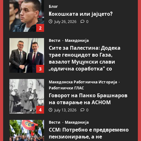
и
Блог
уринирана
Kокошката или јајцето?
July 26, 2026
0
2
Вести
Македонија
Сите за Палестина: Додека
трае геноцидот во Газа,
вазалот Муцунски слави
„одлична соработка“ со
3
Гидеон Саар
Македонска Работничка Историја
July 18, 2026
0
Работнички ГЛАС
Говорот на Панко Брашнаров
на отварање на АСНОМ
4
July 13, 2026
0
Вести
Македонија
ССМ: Потребно е предвремено
пензионирање, а не