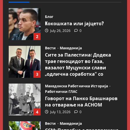
сопствениците
на
израелски
пасоши
Блог
Kокошката или јајцето?
July 26, 2026
0
2
Вести
Македонија
Сите за Палестина: Додека
трае геноцидот во Газа,
вазалот Муцунски слави
„одлична соработка“ со
3
Гидеон Саар
Македонска Работничка Историја
July 18, 2026
0
Работнички ГЛАС
Говорот на Панко Брашнаров
на отварање на АСНОМ
4
July 13, 2026
0
Вести
Македонија
ССМ: Потребно е предвремено