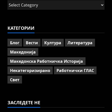
Работнички ГЛАС
Категории
Говорот на Панко Брашнаров
на отварање на АСНОМ
4
July 13, 2026
0
КАТЕГОРИИ
Вести
Македонија
ССМ: Потребно е предвремено
пензионирање, а не
Блог
Вести
Култура
Литература
зголемување на пензиската
граница
Македонија
5
July 9, 2026
0
Македонска Работничка Историја
Некатегоризирано
Работнички ГЛАС
Свет
ЗАСЛЕДЕТЕ НЕ