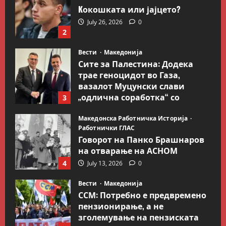
Kокошката или јајцето?
July 26, 2026
0
2
Вести
Македонија
Сите за Палестина: Додека
трае геноцидот во Газа,
вазалот Муцунски слави
„одлична соработка“ со
3
Гидеон Саар
Македонска Работничка Историја
July 18, 2026
0
Работнички ГЛАС
Говорот на Панко Брашнаров
на отварање на АСНОМ
4
July 13, 2026
0
Вести
Македонија
ССМ: Потребно е предвремено
пензионирање, а не
зголемување на пензиската