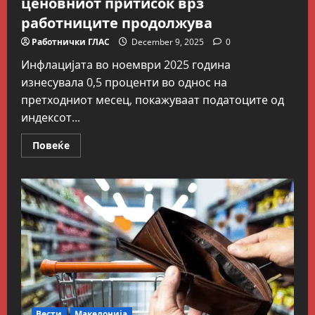
ценовниот притисок врз
работниците продолжува
Работнички ГЛАС
December 9, 2025
0
Инфлацијата во ноември 2025 година
изнесувала 0,5 проценти во однос на
претходниот месец, покажуваат податоците од
индексот...
Read
Повеќе
more
about
Инфлација
од
4%
во
ноември
–
ценовниот
притисок
врз
работниците
продолжува
Вести
Македонија