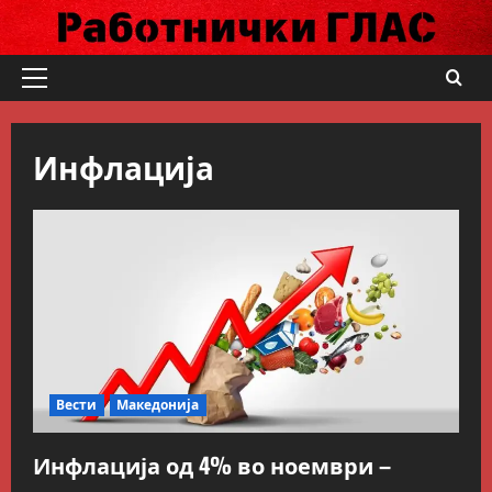
Skip
to
content
Primary
Menu
Инфлација
Вести
Македонија
Инфлација од 4% во ноември –