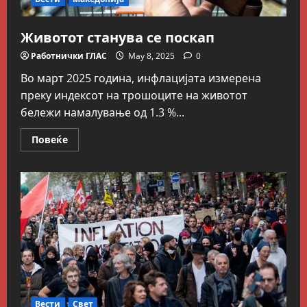
Животот станува се поскап
Работнички ГЛАС
May 8, 2025
0
Во март 2025 година, инфлацијата измерена
преку индексот на трошоците на животот
бележи намалување од 1.3 %...
Read
Повеќе
more
about
Животот
станува
се
поскап
Блог
Kокошката или јајцето?
July 26, 2026
0
2
Вести
Македонија
Сите за Палестина: Додека
Вести
Свет