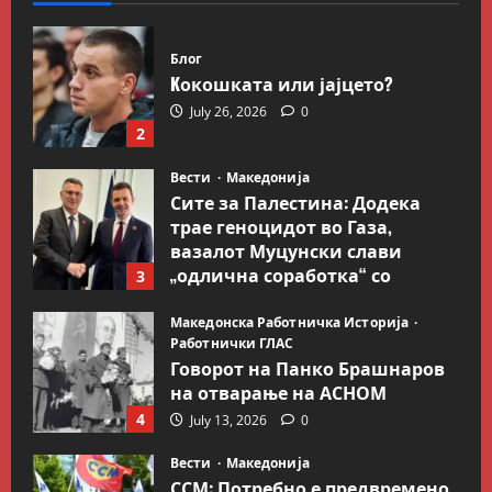
Блог
Kокошката или јајцето?
July 26, 2026
0
2
Вести
Македонија
Сите за Палестина: Додека
трае геноцидот во Газа,
вазалот Муцунски слави
„одлична соработка“ со
3
Гидеон Саар
Македонска Работничка Историја
July 18, 2026
0
Работнички ГЛАС
Говорот на Панко Брашнаров
на отварање на АСНОМ
4
July 13, 2026
0
Вести
Македонија
ССМ: Потребно е предвремено