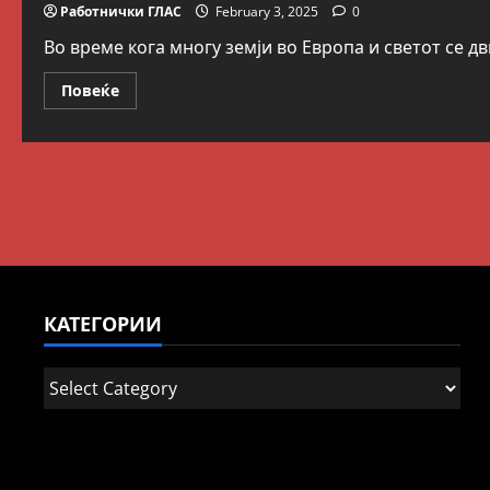
Работнички ГЛАС
February 3, 2025
0
Во време кога многу земји во Европа и светот се д
Read
Повеќе
more
about
Додека
во
Европа
работната
недела
се
намалува
во
Македонија
се
зголемува
КАТЕГОРИИ
Категории