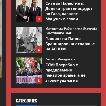
Сите за Палестина:
Додека трае геноцидот
во Газа, вазалот
Муцунски слави
3
„одлична соработка“ со
Гидеон Саар
Македонска Работничка Историја
Работнички ГЛАС
July 18, 2026
0
Говорот на Панко
Брашнаров на отварање
на АСНОМ
4
July 13, 2026
0
Вести
Македонија
ССМ: Потребно е
предвремено
пензионирање, а не
зголемување на
5
пензиската граница
Вести
Свет
July 9, 2026
0
Иран објави листа со
CATEGORIES
цели во Заливот и
Израел како одмазда