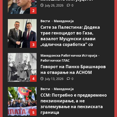
July 26, 2026
0
2
Вести
Македонија
Сите за Палестина: Додека
трае геноцидот во Газа,
вазалот Муцунски слави
„одлична соработка“ со
3
Гидеон Саар
Македонска Работничка Историја
July 18, 2026
0
Работнички ГЛАС
Говорот на Панко Брашнаров
на отварање на АСНОМ
4
July 13, 2026
0
Вести
Македонија
ССМ: Потребно е предвремено
пензионирање, а не
зголемување на пензиската
граница
5