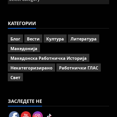
Говорот на Панко Брашнаров
на отварање на АСНОМ
4
July 13, 2026
0
КАТЕГОРИИ
Вести
Македонија
ССМ: Потребно е предвремено
пензионирање, а не
Блог
Вести
Култура
Литература
зголемување на пензиската
граница
Македонија
5
July 9, 2026
0
Македонска Работничка Историја
Некатегоризирано
Работнички ГЛАС
Свет
ЗАСЛЕДЕТЕ НЕ