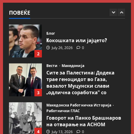
Заливот и Израел како
одмазда против САД
ПОВЕЌЕ
1
August 2, 2026
0
Блог
Kокошката или јајцето?
July 26, 2026
0
2
Вести
Македонија
Сите за Палестина: Додека
трае геноцидот во Газа,
вазалот Муцунски слави
„одлична соработка“ со
3
Гидеон Саар
Македонска Работничка Историја
July 18, 2026
0
Работнички ГЛАС
Говорот на Панко Брашнаров
на отварање на АСНОМ
4
July 13, 2026
0