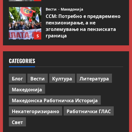
Вести
Македонија
ССМ: Потребно е предвремено
пензионирање, а не
зголемување на пензиската
граница
5
July 9, 2026
0
Вести
Свет
Иран објави листа со цели во
CATEGORIES
Заливот и Израел како
одмазда против САД
1
August 2, 2026
0
Блог
Вести
Култура
Литература
Македонија
Блог
Kокошката или јајцето?
Македонска Работничка Историја
July 26, 2026
0
Некатегоризирано
Работнички ГЛАС
2
Свет
Вести
Македонија
Сите за Палестина: Додека