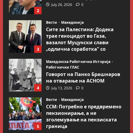
July 26, 2026
0
2
Вести
Македонија
Сите за Палестина: Додека
трае геноцидот во Газа,
вазалот Муцунски слави
„одлична соработка“ со
3
Гидеон Саар
Македонска Работничка Историја
July 18, 2026
0
Работнички ГЛАС
Говорот на Панко Брашнаров
на отварање на АСНОМ
4
July 13, 2026
0
Вести
Македонија
ССМ: Потребно е предвремено
пензионирање, а не
зголемување на пензиската
граница
5