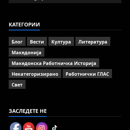
Говорот на Панко Брашнаров
на отварање на АСНОМ
4
July 13, 2026
0
КАТЕГОРИИ
Вести
Македонија
ССМ: Потребно е предвремено
пензионирање, а не
Блог
Вести
Култура
Литература
зголемување на пензиската
граница
Македонија
5
July 9, 2026
0
Македонска Работничка Историја
Некатегоризирано
Работнички ГЛАС
Свет
ЗАСЛЕДЕТЕ НЕ