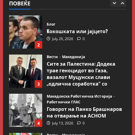
ПОВЕЌЕ
1
August 2, 2026
0
Блог
Kокошката или јајцето?
July 26, 2026
0
2
Вести
Македонија
Сите за Палестина: Додека
трае геноцидот во Газа,
вазалот Муцунски слави
„одлична соработка“ со
3
Гидеон Саар
Македонска Работничка Историја
July 18, 2026
0
Работнички ГЛАС
Говорот на Панко Брашнаров
на отварање на АСНОМ
4
July 13, 2026
0