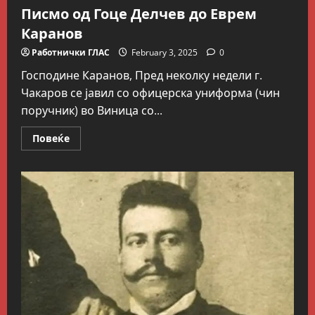
Писмо од Гоце Делчев до Еврем
Каранов
Работнички ГЛАС
February 3, 2025
0
Господине Каранов, Пред неколку недели г.
Чакаров се јавил со офицерска униформа (чин
поручник) во Виница со...
Read
Повеќе
more
about
Писмо
од
Гоце
Делчев
до
Еврем
Каранов
Блог
Kокошката или јајцето?
July 26, 2026
0
2
Вести
Македонија