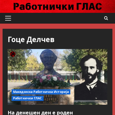
Skip
to
content
Primary
Menu
Гоце Делчев
Македонска Работничка Историја
Работнички ГЛАС
На денешен ден е роден