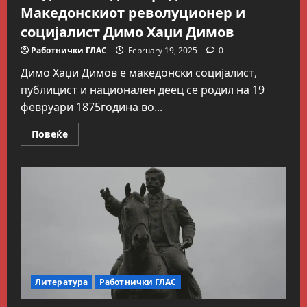
Македонскиот револуционер и
социјалист Димо Хаџи Димов
Работнички ГЛАС
February 19, 2025
0
Димо Хаџи Димов е македонски социјалист,
публицист и национален деец се родил на 19
февруари 1875година во...
Read
Повеќе
more
about
На
денешен
ден
е
роден
Македонскиот
револуционер
и
социјалист
Димо
Хаџи
Димов
Литература
Работнички ГЛАС