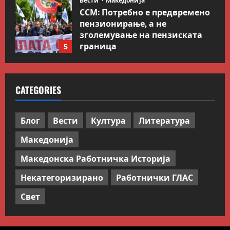
Вести
Македонија
ССМ: Потребно е предвремено
пензионирање, а не
зголемување на пензиската
граница
5
July 9, 2026
0
Вести
Свет
Иран објави листа со цели во
CATEGORIES
Заливот и Израел како
одмазда против САД
1
August 2, 2026
0
Блог
Вести
Култура
Литература
Македонија
Блог
Kокошката или јајцето?
Македонска Работничка Историја
July 26, 2026
0
Некатегоризирано
Работнички ГЛАС
2
Свет
Вести
Македонија
Сите за Палестина: Додека
трае геноцидот во Газа,