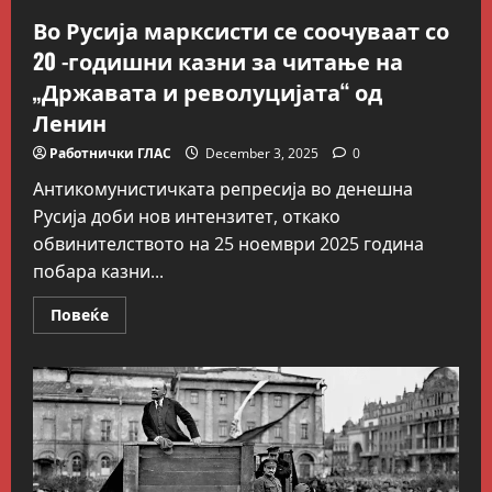
Во Русија марксисти се соочуваат со
20 -годишни казни за читање на
„Државата и револуцијата“ од
Ленин
Работнички ГЛАС
December 3, 2025
0
Антикомунистичката репресија во денешна
Русија доби нов интензитет, откако
обвинителството на 25 ноември 2025 година
побара казни...
Read
Повеќе
more
about
Во
Русија
марксисти
се
соочуваат
со
20
-годишни
казни