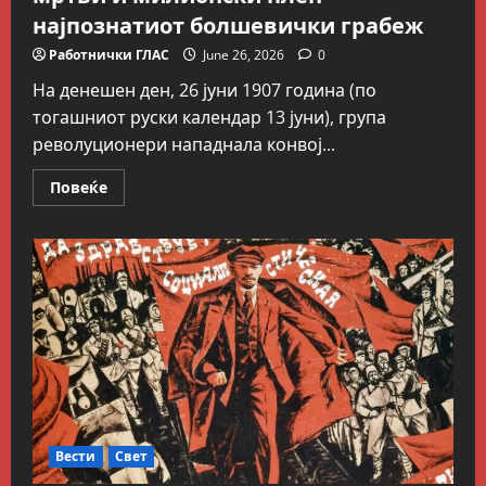
најпознатиот болшевички грабеж
Работнички ГЛАС
June 26, 2026
0
На денешен ден, 26 јуни 1907 година (по
тогашниот руски календар 13 јуни), група
револуционери нападнала конвој...
Read
Повеќе
more
about
На
денешен
ден:
Напад
со
бомби,
40
мртви
и
милионски
плен
–
најпознатиот
болшевички
грабеж
Вести
Свет