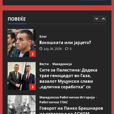
Иран објави листа со цели во
Заливот и Израел како
одмазда против САД
ПОВЕЌЕ
1
August 2, 2026
0
Блог
Kокошката или јајцето?
July 26, 2026
0
2
Вести
Македонија
Сите за Палестина: Додека
трае геноцидот во Газа,
вазалот Муцунски слави
„одлична соработка“ со
3
Гидеон Саар
Македонска Работничка Историја
July 18, 2026
0
Работнички ГЛАС
Говорот на Панко Брашнаров
на отварање на АСНОМ