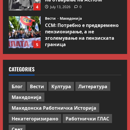
4
July 13, 2026
0
Вести
Македонија
ССМ: Потребно е предвремено
пензионирање, а не
зголемување на пензиската
граница
5
July 9, 2026
0
Вести
Свет
Иран објави листа со цели во
CATEGORIES
Заливот и Израел како
одмазда против САД
1
August 2, 2026
0
Блог
Вести
Култура
Литература
Македонија
Блог
Kокошката или јајцето?
Македонска Работничка Историја
July 26, 2026
0
Некатегоризирано
Работнички ГЛАС
2
Свет