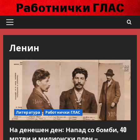
Skip
to
content
Primary
Menu
Ленин
Литература
Работнички ГЛАС
На денешен ден: Напад со бомби, 40
мртви и милионски плен –