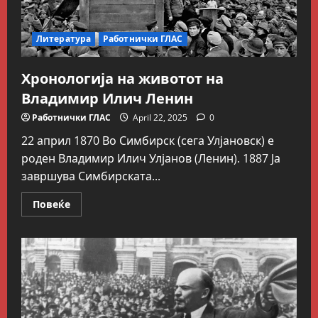
за
читање
на
„Државата
Литература
Работнички ГЛАС
и
револуцијата“
од
Ленин
Хронологија на животот на
Владимир Илич Ленин
Работнички ГЛАС
April 22, 2025
0
22 април 1870 Во Симбирск (сега Улјановск) е
роден Владимир Илич Улјанов (Ленин). 1887 Ја
завршува Симбирската...
Read
Повеќе
more
about
Хронологија
на
животот
на
Владимир
Илич
Ленин