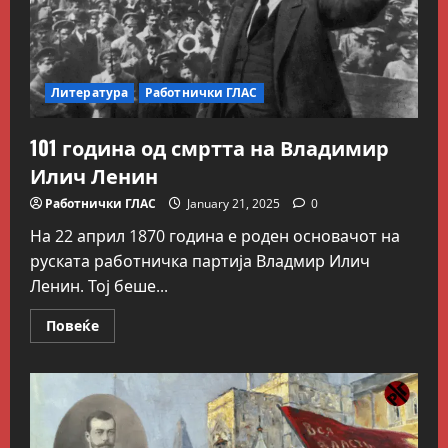
Литература
Работнички ГЛАС
101 година од смртта на Владимир
Илич Ленин
Работнички ГЛАС
January 21, 2025
0
На 22 април 1870 година е роден основачот на
руската работничка партија Владмир Илич
Ленин. Тој беше...
Read
Повеќе
more
about
101
година
Блог
од
смртта
Kокошката или јајцето?
на
Владимир
July 26, 2026
0