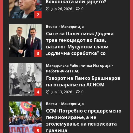
Kокошката или јајцето?
July 26, 2026
0
2
Вести
Македонија
Сите за Палестина: Додека
трае геноцидот во Газа,
вазалот Муцунски слави
„одлична соработка“ со
3
Гидеон Саар
Македонска Работничка Историја
July 18, 2026
0
Работнички ГЛАС
Говорот на Панко Брашнаров
на отварање на АСНОМ
4
July 13, 2026
0
Вести
Македонија
ССМ: Потребно е предвремено
пензионирање, а не
зголемување на пензиската
граница
5