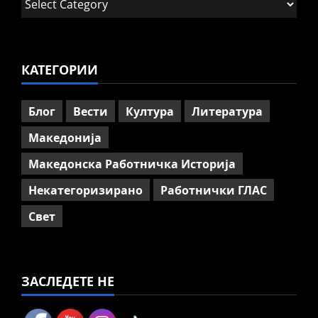
Говорот на Панко Брашнаров
на отварање на АСНОМ
4
July 13, 2026
0
КАТЕГОРИИ
Вести
Македонија
ССМ: Потребно е предвремено
пензионирање, а не
Блог
Вести
Култура
Литература
зголемување на пензиската
граница
Македонија
5
July 9, 2026
0
Македонска Работничка Историја
Некатегоризирано
Работнички ГЛАС
Свет
ЗАСЛЕДЕТЕ НЕ