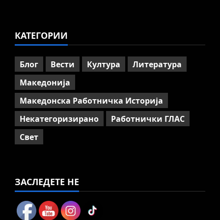
на отварање на АСНОМ
4
July 13, 2026
0
КАТЕГОРИИ
Вести
Македонија
ССМ: Потребно е предвремено
пензионирање, а не
Блог
Вести
Култура
Литература
зголемување на пензиската
граница
Македонија
5
July 9, 2026
0
Македонска Работничка Историја
Некатегоризирано
Работнички ГЛАС
Свет
ЗАСЛЕДЕТЕ НЕ