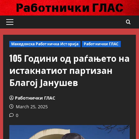
Skip
to
content
Primary
Menu
Македонска Работничка Историја
Работнички ГЛАС
105 Години од раѓањето на
истакнатиот партизан
Благој Јанушев
Работнички ГЛАС
March 25, 2025
0