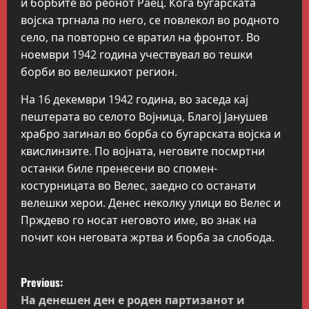
и борбите во реонот Раец. Кога бугарската
војска тргнала по него, се повлекол во родното
село, па повторно се вратил на фронтот. Во
ноември 1942 година учествувал во тешки
борби во велешкиот регион.
На 16 декември 1942 година, во заседа кај
пештерата во селото Војница, Благој Јанушев
храбро загинал во борба со бугарската војска и
квислинзите. По војната, неговите посмртни
останки биле пренесени во спомен-
костурницата во Велес, заедно со останати
велешки херои. Денес неколку улици во Велес и
Прждево го носат неговото име, во знак на
почит кон неговата жртва и борба за слобода.
P
Previous:
o
На денешен ден е роден партизанот и