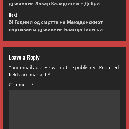
државник Лазар Калајџиски – Добри
s
Next:
t
24 Години од смртта на Македонскиот
партизан и државник Благоја Талески
n
a
v
Leave a Reply
Your email address will not be published.
Required
i
fields are marked
*
g
Comment
*
a
t
i