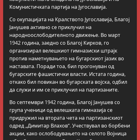
Комунистичката партија на Југославија.
Со окупацијата на Кралството Југославија, Благој
Јанушев активно се приклучил на
народноослободителното движење. Во март
1942 година, заедно со Благој Кирков, го
организирал велешкиот гимназиски штрајк
против наметнувањето на бугарскиот јазик во
наставата. Поради тоа, бил прогонуван од
бугарските фашистички власти. Истата година,
откако бил повикан во бугарската војска, одбил
да служи и им се приклучил на партизаните.
Во септември 1942 година, Благој Јанушев со
група ученици од велешката гимназија се
придружил на втората чета на партизанскиот
одред „Димитар Влахов“. Учествувал во борбени
акции, како ослободувањето на селото Војница