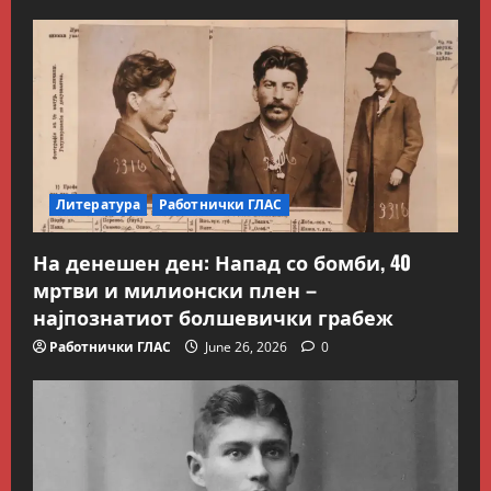
Литература
Работнички ГЛАС
Блог
Kокошката или јајцето?
На денешен ден: Напад со бомби, 40
July 26, 2026
0
мртви и милионски плен –
2
најпознатиот болшевички грабеж
Вести
Македонија
Работнички ГЛАС
June 26, 2026
0
Сите за Палестина: Додека
трае геноцидот во Газа,
вазалот Муцунски слави
„одлична соработка“ со
3
Гидеон Саар
Македонска Работничка Историја
July 18, 2026
0