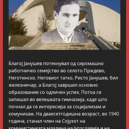
Благој Јанушев потекнувал од сиромашно
работничко семејство во селото Прждево,
Неготинско. Неговиот татко, Ристо Јанушев, бил
железничар, а Благој завршил основно
образование со одличен успех. Потоа се
запишал во велешката гимназија, каде што
почнал да се интересира за социјализам и
комунизам. На дваесетгодишна возраст, во 1940
година, станал член на Сојузот на
комунистичката младина на Југославија и на