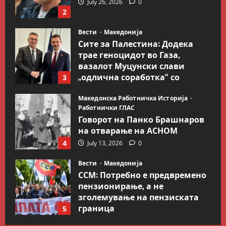
July 26, 2026
0
2
Вести
Македонија
Сите за Палестина: Додека
трае геноцидот во Газа,
вазалот Муцунски слави
„одлична соработка“ со
3
Гидеон Саар
Македонска Работничка Историја
July 18, 2026
0
Работнички ГЛАС
Говорот на Панко Брашнаров
на отварање на АСНОМ
4
July 13, 2026
0
Вести
Македонија
ССМ: Потребно е предвремено
пензионирање, а не
зголемување на пензиската
граница
5
July 9, 2026
0