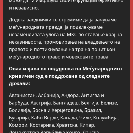
може да ги извршува своите функции ефективно
и независно.
Додека заеднички се стремиме да ја зачуваме
меѓународната правда, ја подвлекуваме
незаменливата улога на МКС во ставање крај на
неказнивоста, промовирање на владеењето на
правото и поттикнување на трајна почит кон
меѓународното право и човековите права.
Оваа изјава во поддршка на Меѓународниот
кривичен суд е поддржана од следните
држави:
Авганистан, Албанија, Андора, Антигва и
Барбуда, Австрија, Бангладеш, Белгија, Белизе,
Боливија, Босна и Херцеговина, Бразил,
Бугарија, Кабо Верде, Канада, Чиле, Колумбија,
Комори, Костарика, Хрватска, Кипар,
Демократска Република Конго, Данска,