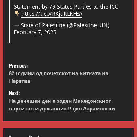
Statement by 79 States Parties to the ICC
https://t.co/RKjdKLKFEA
— State of Palestine (@Palestine_UN)
February 7, 2025
P
Previous:
o
82 Години од почетокот на Битката на
Неретва
s
Next:
t
На денешен ден е роден Македонскиот
партизан и државник Рајко Аврамовски
n
a