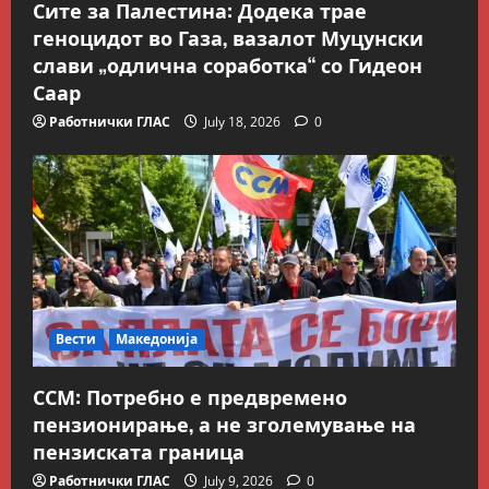
Блог
Сите за Палестина: Додека трае
Kокошката или јајцето?
геноцидот во Газа, вазалот Муцунски
July 26, 2026
0
слави „одлична соработка“ со Гидеон
2
Саар
Вести
Македонија
Работнички ГЛАС
July 18, 2026
0
Сите за Палестина: Додека
трае геноцидот во Газа,
вазалот Муцунски слави
„одлична соработка“ со
3
Гидеон Саар
Македонска Работничка Историја
July 18, 2026
0
Работнички ГЛАС
Говорот на Панко Брашнаров
на отварање на АСНОМ
Вести
Македонија
4
July 13, 2026
0
ССМ: Потребно е предвремено
Вести
Македонија
пензионирање, а не зголемување на
ССМ: Потребно е предвремено
пензиската граница
пензионирање, а не
зголемување на пензиската
Работнички ГЛАС
July 9, 2026
0