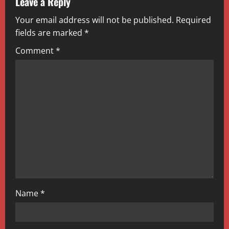
v
Leave a Reply
Your email address will not be published.
Required
i
fields are marked
*
g
Comment
*
a
t
i
o
n
Name
*