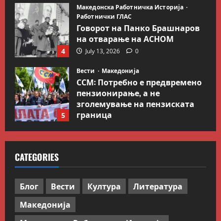
Работнички ГЛАС
Говорот на Панко Брашнаров
на отварање на АСНОМ
4
July 13, 2026
0
Вести
Македонија
ССМ: Потребно е предвремено
пензионирање, а не
зголемување на пензиската
граница
5
July 9, 2026
0
Вести
Свет
Иран објави листа со цели во
Заливот и Израел како
CATEGORIES
одмазда против САД
1
August 2, 2026
0
Блог
Вести
Култура
Литература
Блог
Македонија
Kокошката или јајцето?