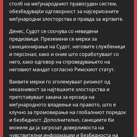
столб на меѓународниот правосуден систем,
обезбедувајќи одговорност за најсериозните
меѓународни злосторства и правда за жртвите.
Денес, Судот се соочува со невидени
предизвици. Преземени се мерки за
санкционирање на Судот, неговите службеници
и персонал, како и оние што соработуваат со
него, како одговор на спроведувањето на
неговиот мандат согласно Римскиот статут.
Ваквите мерки го зголемуваат ризикот од
неказнивост за најтешките злосторства и
претставуваат закана за ерозија на
меѓународното владеење на правото, што е
клучно за промовирање на глобалниот поредок
и безбедност. Дополнително, санкциите би
можеле да ја загрозат доверливоста на
чувствителни информации и безбедноста на