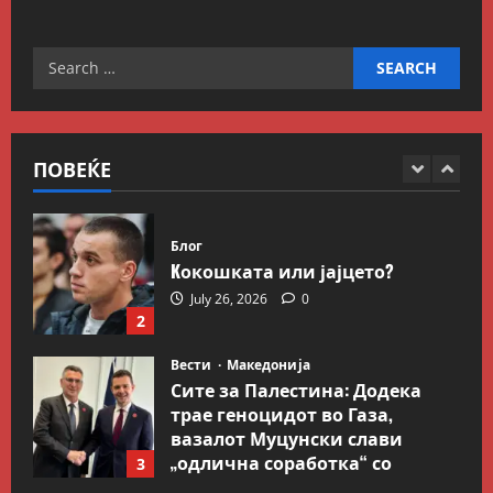
граница
5
July 9, 2026
0
Search
Вести
Свет
Иран објави листа со цели во
for:
Заливот и Израел како
одмазда против САД
1
August 2, 2026
0
ПОВЕЌЕ
Блог
Kокошката или јајцето?
July 26, 2026
0
2
Вести
Македонија
Сите за Палестина: Додека
трае геноцидот во Газа,
вазалот Муцунски слави
„одлична соработка“ со
3
Гидеон Саар
Македонска Работничка Историја
July 18, 2026
0