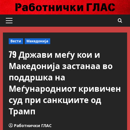
Skip
to
content
Primary
Menu
Вести
Македонија
79 Држави меѓу кои и
Македонија застанаа во
поддршка на
Меѓународниот кривичен
суд при санкциите од
Трамп
Работнички ГЛАС