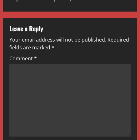
n
a
v
Leave a Reply
Your email address will not be published.
Required
i
fields are marked
*
g
Comment
*
a
t
i
o
n