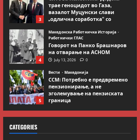
трае геноцидот во Газа,
вазалот Муцунски слави
„одлична соработка“ со
3
Гидеон Саар
Македонска Работничка Историја
July 18, 2026
0
Работнички ГЛАС
Говорот на Панко Брашнаров
на отварање на АСНОМ
4
July 13, 2026
0
Вести
Македонија
ССМ: Потребно е предвремено
пензионирање, а не
зголемување на пензиската
граница
5
July 9, 2026
0
Вести
Свет
Иран објави листа со цели во
CATEGORIES
Заливот и Израел како
одмазда против САД