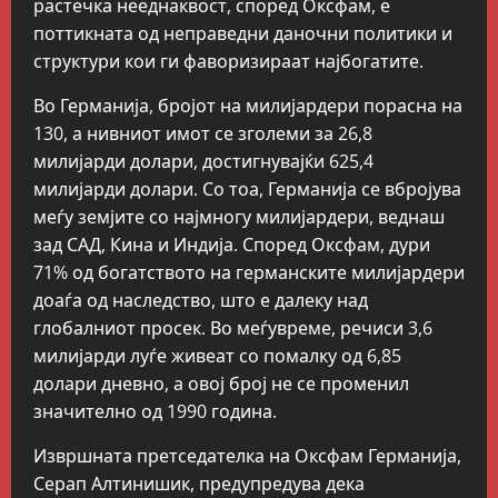
растечка нееднаквост, според Оксфам, е
поттикната од неправедни даночни политики и
структури кои ги фаворизираат најбогатите.
Во Германија, бројот на милијардери порасна на
130, а нивниот имот се зголеми за 26,8
милијарди долари, достигнувајќи 625,4
милијарди долари. Со тоа, Германија се вбројува
меѓу земјите со најмногу милијардери, веднаш
зад САД, Кина и Индија. Според Оксфам, дури
71% од богатството на германските милијардери
доаѓа од наследство, што е далеку над
глобалниот просек. Во меѓувреме, речиси 3,6
милијарди луѓе живеат со помалку од 6,85
долари дневно, а овој број не се променил
значително од 1990 година.
Извршната претседателка на Оксфам Германија,
Серап Алтинишик, предупредува дека