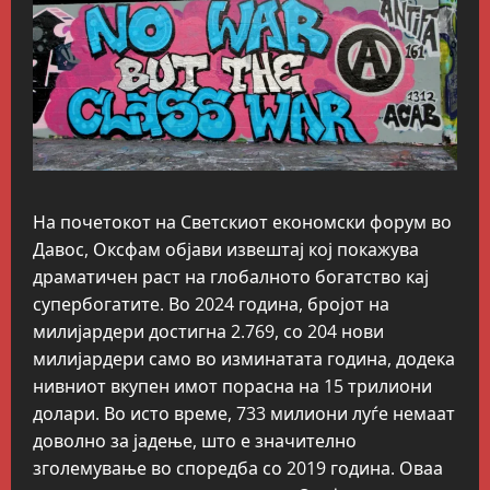
На почетокот на Светскиот економски форум во
Давос, Оксфам објави извештај кој покажува
драматичен раст на глобалното богатство кај
супербогатите. Во 2024 година, бројот на
милијардери достигна 2.769, со 204 нови
милијардери само во изминатата година, додека
нивниот вкупен имот порасна на 15 трилиони
долари. Во исто време, 733 милиони луѓе немаат
доволно за јадење, што е значително
зголемување во споредба со 2019 година. Оваа