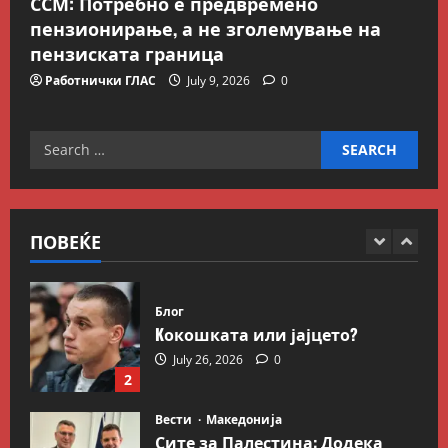
ССМ: Потребно е предвремено
пензионирање, а не зголемување на
Вести
Македонија
пензиската граница
ССМ: Потребно е предвремено
пензионирање, а не
Работнички ГЛАС
July 9, 2026
0
зголемување на пензиската
граница
5
Search
July 9, 2026
0
Вести
Свет
for:
Иран објави листа со цели во
Заливот и Израел како
одмазда против САД
ПОВЕЌЕ
1
August 2, 2026
0
Блог
Kокошката или јајцето?
July 26, 2026
0
2
Вести
Македонија
Сите за Палестина: Додека