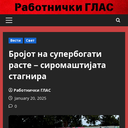
Skip
to
content
Primary
Menu
Вести
Свет
Бројот на супербогати
расте – сиромаштијата
стагнира
Работнички ГЛАС
January 20, 2025
0