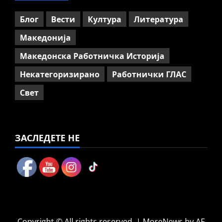
ССМ: Потребно е предвремено
пензионирање, а не
Блог
Вести
Култура
Литература
зголемување на пензиската
граница
Македонија
5
July 9, 2026
0
Македонска Работничка Историја
Некатегоризирано
Работнички ГЛАС
Свет
ЗАСЛЕДЕТЕ НЕ
Copyright © All rights reserved.
|
MoreNews
by AF