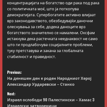
концентрацијата на богатство оди рака под рака
со политичката моќ, што ја поткопува
демократијата. Супербогатите активно влијаат
врз законодавството, обезбедувајќи даночни
олеснувања за себе, додека даноците врз
богатството значително се намалени. Оксфам
истакнува дека растечката нееднаквост не само
што ги продлабочува социјалните проблеми,
туку претставува и закана за глобалната
стабилност и праведност.
P
Previous:
o
На денешен ден е роден Народниот Херој
Александар Урдаревски – Станко
s
Next:
t
Израел ослободи 90 Палестински – Хамас 3
Израелски затвореници