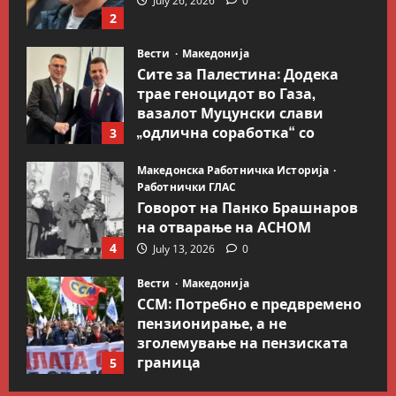
July 26, 2026
0
2
Вести
Македонија
Сите за Палестина: Додека
трае геноцидот во Газа,
вазалот Муцунски слави
„одлична соработка“ со
3
Гидеон Саар
Македонска Работничка Историја
July 18, 2026
0
Работнички ГЛАС
Говорот на Панко Брашнаров
на отварање на АСНОМ
4
July 13, 2026
0
Вести
Македонија
ССМ: Потребно е предвремено
пензионирање, а не
зголемување на пензиската
граница
5
July 9, 2026
0