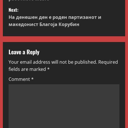
t
Next:
На денешен ден е роден партизанот и
n
македонист Благоја Корубин
a
v
Leave a Reply
i
Your email address will not be published.
Required
g
fields are marked
*
Comment
*
a
t
i
o