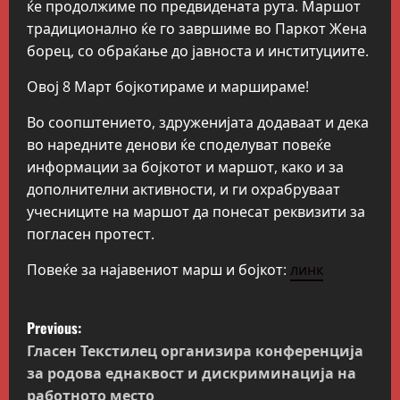
ќе продолжиме по предвидената рута. Маршот
традиционално ќе го завршиме во Паркот Жена
борец, со обраќање до јавноста и институциите.
Овој 8 Март бојкотираме и маршираме!
Во соопштението, здруженијата додаваат и дека
во наредните денови ќе споделуват повеќе
информации за бојкотот и маршот, како и за
дополнителни активности, и ги охрабруваат
учесниците на маршот да понесат реквизити за
погласен протест.
Повеќе за најавениот марш и бојкот:
линк
P
Previous:
o
Гласен Текстилец организира конференција
за родова еднаквост и дискриминација на
s
работното место