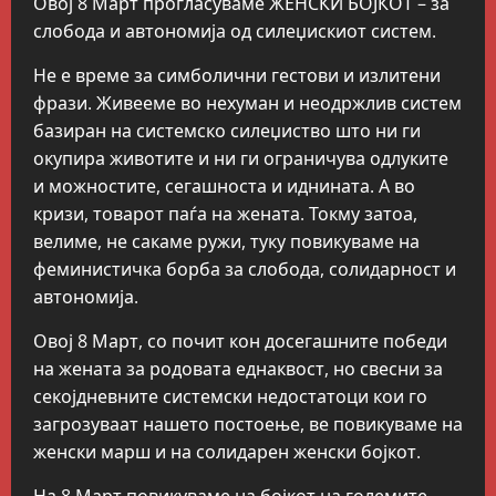
Овој 8 Март прогласуваме ЖЕНСКИ БОЈКОТ – за
слобода и автономија од силеџискиот систем.
Не е време за симболични гестови и излитени
фрази. Живееме во нехуман и неодржлив систем
базиран на системско силеџиство што ни ги
окупира животите и ни ги ограничува одлуките
и можностите, сегашноста и иднината. А во
кризи, товарот паѓа на жената. Токму затоа,
велиме, не сакаме ружи, туку повикуваме на
феминистичка борба за слобода, солидарност и
автономија.
Овој 8 Март, со почит кон досегашните победи
на жената за родовата еднаквост, но свесни за
секојдневните системски недостатоци кои го
загрозуваат нашето постоење, ве повикуваме на
женски марш и на солидарен женски бојкот.
На 8 Март повикуваме на бојкот на големите