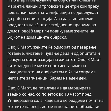
маркети, ланци и трговските центри кои преку
вештачки наметната инфлација нѐ доведуваат
до раб на егзистенција. А за да ја истакнеме
вредноста на сè што секојдневно правиме во
домот, овој 8 март ги повикуваме жените на
бојкот на домашните обврски.
Овој 8 Март, жените ќе одморат од пазарење,
готвење, чистење, чување деца и од општата и
севкупна организација на животот. Овој 8 Март
сите заедно ќе му се спротивставиме на
силеџиството на овој систем и ќе ги сопреме
неговите запчаници, барем на еден ден.
Овој 8 Март, ве повикуваме да марширате
заедно со нас, со почеток во 13 часот пред
Универзална сала, каде што ќе одадеме почит на
жртвите на овој систем и по нашето обраќање