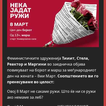
Феминистичките здруженија
Тииит, Стела,
Реактор и Маргини
во заедничка објава
повикуваат на бојкот и марш за меѓународниот
ден на жената – 8ми Март.
Соопштението ви го
пренесуваме во целост:
Овој 8 Март не сакаме ружи. Што ќе ни се ружи
ако немаме за леб?