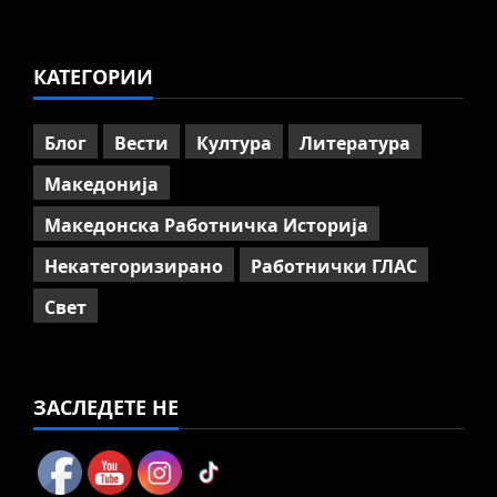
на отварање на АСНОМ
4
July 13, 2026
0
КАТЕГОРИИ
Вести
Македонија
ССМ: Потребно е предвремено
пензионирање, а не
Блог
Вести
Култура
Литература
зголемување на пензиската
граница
Македонија
5
July 9, 2026
0
Македонска Работничка Историја
Некатегоризирано
Работнички ГЛАС
Свет
ЗАСЛЕДЕТЕ НЕ