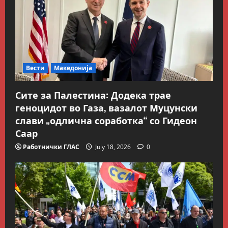
Вести
Македонија
Сите за Палестина: Додека трае
Блог
геноцидот во Газа, вазалот Муцунски
Kокошката или јајцето?
слави „одлична соработка“ со Гидеон
July 26, 2026
0
Саар
2
Работнички ГЛАС
July 18, 2026
0
Вести
Македонија
Сите за Палестина: Додека
трае геноцидот во Газа,
вазалот Муцунски слави
„одлична соработка“ со
3
Гидеон Саар
Македонска Работничка Историја
July 18, 2026
0