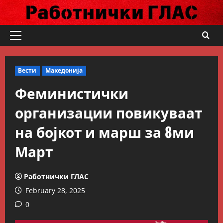
Skip
to
content
Primary
Menu
Вести
Македонија
Феминистички
организации повикуваат
на бојкот и марш за 8ми
Март
Работнички ГЛАС
February 28, 2025
0