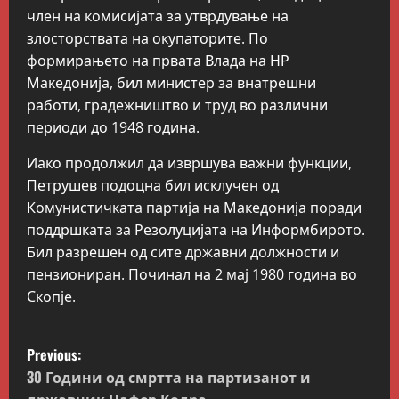
член на комисијата за утврдување на
злосторствата на окупаторите. По
формирањето на првата Влада на НР
Македонија, бил министер за внатрешни
работи, градежништво и труд во различни
периоди до 1948 година.
Иако продолжил да извршува важни функции,
Петрушев подоцна бил исклучен од
Комунистичката партија на Македонија поради
поддршката за Резолуцијата на Информбирото.
Бил разрешен од сите државни должности и
пензиониран. Починал на 2 мај 1980 година во
Скопје.
P
Previous:
o
30 Години од смртта на партизанот и
државник Џафер Кодра