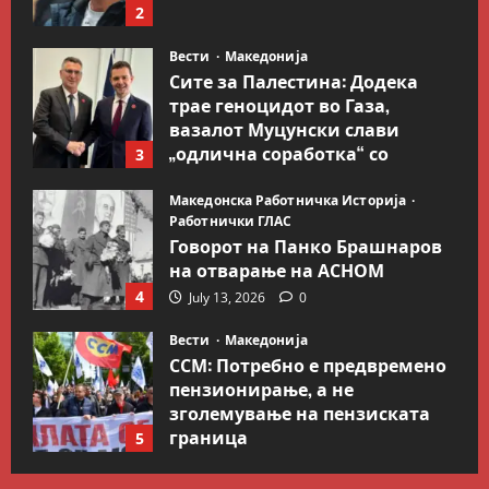
2
Вести
Македонија
Сите за Палестина: Додека
трае геноцидот во Газа,
вазалот Муцунски слави
„одлична соработка“ со
3
Гидеон Саар
Македонска Работничка Историја
July 18, 2026
0
Работнички ГЛАС
Говорот на Панко Брашнаров
на отварање на АСНОМ
4
July 13, 2026
0
Вести
Македонија
ССМ: Потребно е предвремено
пензионирање, а не
зголемување на пензиската
граница
5
July 9, 2026
0
Вести
Свет