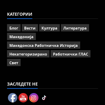
на отварање на АСНОМ
4
July 13, 2026
0
КАТЕГОРИИ
Вести
Македонија
ССМ: Потребно е предвремено
пензионирање, а не
Блог
Вести
Култура
Литература
зголемување на пензиската
граница
Македонија
5
July 9, 2026
0
Македонска Работничка Историја
Некатегоризирано
Работнички ГЛАС
Свет
ЗАСЛЕДЕТЕ НЕ