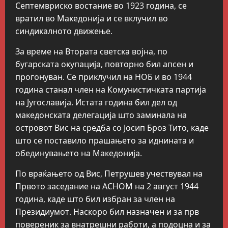
Септемвриско востание во 1923 година, се
вратил во Македонија и се вклучил во
синдикалното движење.
За време на Втората светска војна, по
бугарската окупација, повторно бил апсен и
прогонуван. Се приклучил на НОБ и во 1944
година станал член на Комунистичката партија
на Југославија. Истата година бил дел од
македонската делегација што заминала на
островот Вис на средба со Јосип Броз Тито, каде
што се поставило прашањето за иднината и
обединувањето на Македонија.
По враќањето од Вис, Петрушев учествувал на
Првото заседание на АСНОМ на 2 август 1944
година, каде што бил избран за член на
Президиумот. Наскоро бил назначен и за прв
повереник за внатрешни работи, а подоцна и за