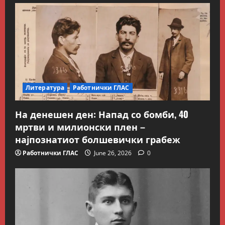
Литература
Работнички ГЛАС
Блог
Kокошката или јајцето?
На денешен ден: Напад со бомби, 40
July 26, 2026
0
мртви и милионски плен –
2
најпознатиот болшевички грабеж
Вести
Македонија
Работнички ГЛАС
June 26, 2026
0
Сите за Палестина: Додека
трае геноцидот во Газа,
вазалот Муцунски слави
„одлична соработка“ со
3
Гидеон Саар
Македонска Работничка Историја
July 18, 2026
0