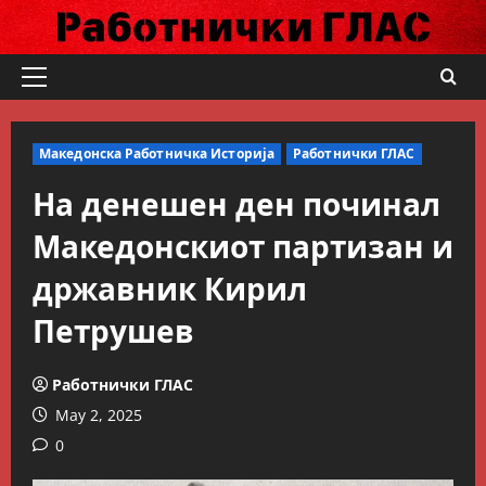
Skip
to
content
Primary
Menu
Македонска Работничка Историја
Работнички ГЛАС
На денешен ден починал
Македонскиот партизан и
државник Кирил
Петрушев
Работнички ГЛАС
May 2, 2025
0