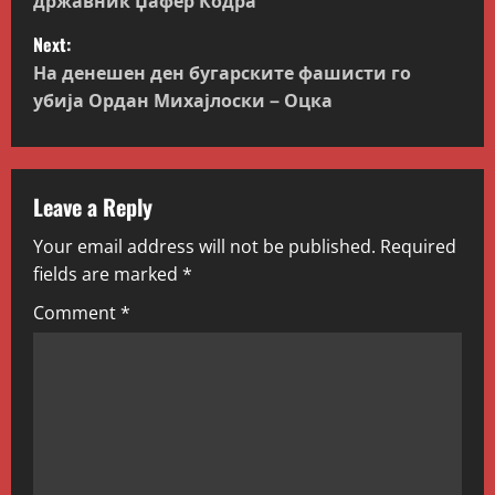
s
Next:
t
На денешен ден бугарските фашисти го
убија Ордан Михајлоски – Оцка
n
a
v
Leave a Reply
Your email address will not be published.
Required
i
fields are marked
*
g
Comment
*
a
t
i
o