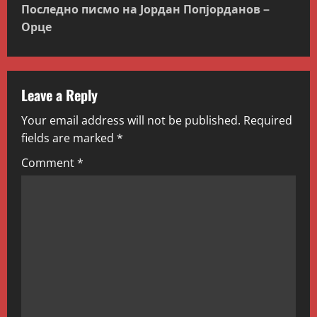
Последно писмо на Јордан Попјорданов –
n
Орце
a
v
Leave a Reply
i
Your email address will not be published.
Required
g
fields are marked
*
Comment
*
a
t
i
o
n