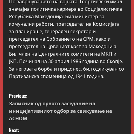
По завршувањето на војната, Георгиевски имал
значајна политичка кариера во Социјалистичка
Република Македонија. Бил министер за
комунални работи, претседател на Комисијата
за планирање, генерален секретар и
претседател на Собранието на СРМ, како и
претседател на Црвениот крст за Македонија.
Бил член на Централните комитети на МКП и
ЈКП. Починал на 30 април 1986 година во Скопје.
За неговата борба и придонес, бил одликуван со
Партизанска споменица од 1941 година.
P
Previous:
o
Записник од првото заседание на
иницијативниот одбор за свикување на
s
АСНОМ
t
Next: