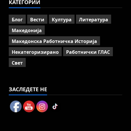
КАТЕГОРИИ
Вести
Македонија
ССМ: Потребно е предвремено
пензионирање, а не
Блог
Вести
Култура
Литература
зголемување на пензиската
граница
Македонија
5
July 9, 2026
0
Македонска Работничка Историја
Некатегоризирано
Работнички ГЛАС
Свет
ЗАСЛЕДЕТЕ НЕ