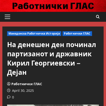
Skip
to
content
Primary
Menu
Македонска Работничка Историја
Работнички ГЛАС
На денешен ден починал
партизанот и државник
Кирил Георгиевски –
Дејан
Работнички ГЛАС
April 30, 2025
0