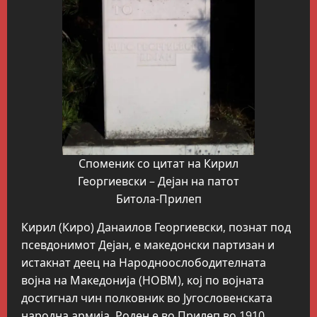
Споменик со цитат на Кирил
Георгиевски – Дејан на патот
Битола-Прилеп
Кирил (Киро) Данаилов Георгиевски, познат под
псевдонимот Дејан, е македонски партизан и
истакнат деец на Народноослободителната
војна на Македонија (НОВМ), кој по војната
достигнал чин полковник во Југословенската
народна армија. Роден е во Прилеп во 1910