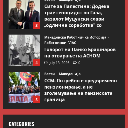
Сите за Палестина: Додека
трае геноцидот во Газа,
вазалот Муцунски слави
„одлична соработка“ со
3
Гидеон Саар
Македонска Работничка Историја
July 18, 2026
0
Работнички ГЛАС
Говорот на Панко Брашнаров
на отварање на АСНОМ
4
July 13, 2026
0
Вести
Македонија
ССМ: Потребно е предвремено
пензионирање, а не
зголемување на пензиската
граница
5
July 9, 2026
0
Вести
Свет
Иран објави листа со цели во
CATEGORIES
Заливот и Израел како