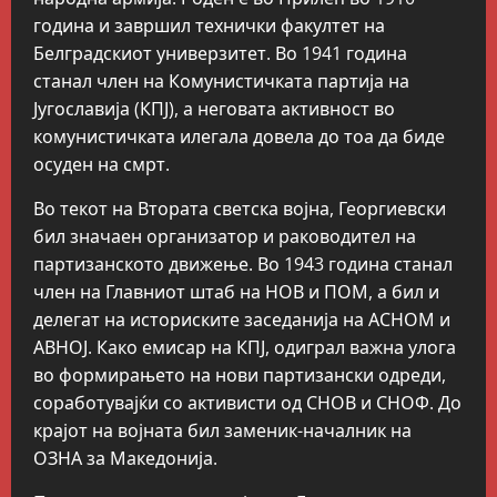
година и завршил технички факултет на
Белградскиот универзитет. Во 1941 година
станал член на Комунистичката партија на
Југославија (КПЈ), а неговата активност во
комунистичката илегала довела до тоа да биде
осуден на смрт.
Во текот на Втората светска војна, Георгиевски
бил значаен организатор и раководител на
партизанското движење. Во 1943 година станал
член на Главниот штаб на НОВ и ПОМ, а бил и
делегат на историските заседанија на АСНОМ и
АВНОЈ. Како емисар на КПЈ, одиграл важна улога
во формирањето на нови партизански одреди,
соработувајќи со активисти од СНОВ и СНОФ. До
крајот на војната бил заменик-началник на
ОЗНА за Македонија.