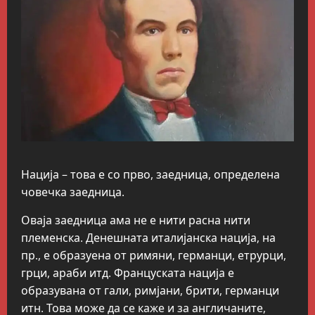
Нација – това е со прво, заедница, определена
човечка заедница.
Оваја заедница ама не е нити расна нити
племенска. Денешната италијанска нација, на
пр., е образуена от римяни, германци, етрурци,
грци, араби итд. Француската нација е
образувана от гали, римјани, брити, германци
итн. Това може да се каже и за англичаните,