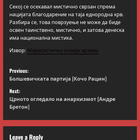
Секој се осекавал мистично сврзан спрема
нацијата благодарение на таја еднородна крв.
Разбира се, това поврзуење не може да биде
освен таинствено, мистично, и затова денеска
има национална мистика.
Извор:
Марксистичка онлајн архива
P
Previous:
o
Болшевичката партија [Кочо Рацин]
Next:
s
Црното огледало на анархизмот [Андре
t
Бретон]
n
a
Leave a Reply