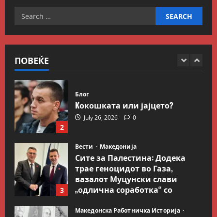
граница
5
Search
July 9, 2026
0
Вести
Свет
for:
Иран објави листа со цели во
Заливот и Израел како
одмазда против САД
ПОВЕЌЕ
1
August 2, 2026
0
Блог
Kокошката или јајцето?
July 26, 2026
0
2
Вести
Македонија
Сите за Палестина: Додека
трае геноцидот во Газа,
вазалот Муцунски слави
„одлична соработка“ со
3
Гидеон Саар
Македонска Работничка Историја
July 18, 2026
0