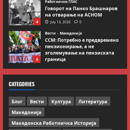
Работнички ГЛАС
Говорот на Панко Брашнаров
на отварање на АСНОМ
4
July 13, 2026
0
Вести
Македонија
ССМ: Потребно е предвремено
пензионирање, а не
зголемување на пензиската
граница
5
July 9, 2026
0
Вести
Свет
Иран објави листа со цели во
CATEGORIES
Заливот и Израел како
одмазда против САД
1
August 2, 2026
0
Блог
Вести
Култура
Литература
Македонија
Блог
Kокошката или јајцето?
Македонска Работничка Историја
July 26, 2026
0