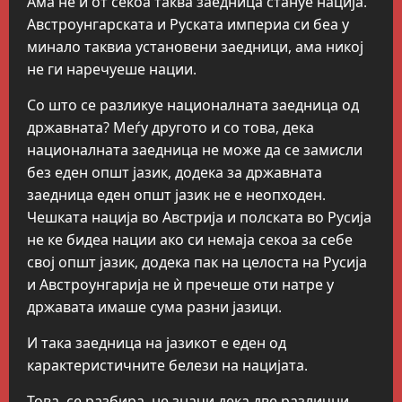
Ама не и от секоа таква заедница стануе нација.
Австроунгарската и Руската империа си беа у
минало таквиа установени заедници, ама никој
не ги наречуеше нации.
Со што се разликуе националната заедница од
државната? Меѓу другото и со това, дека
националната заедница не може да се замисли
без еден општ јазик, додека за државната
заедница еден општ јазик не е неопходен.
Чешката нација во Австрија и полската во Русија
не ке бидеа нации ако си немаја секоа за себе
свој општ јазик, додека пак на целоста на Русија
и Австроунгарија не ѝ пречеше оти натре у
државата имаше сума разни јазици.
И така заедница на јазикот е еден од
карактеристичните белези на нацијата.
Това, се разбира, не значи дека две различни