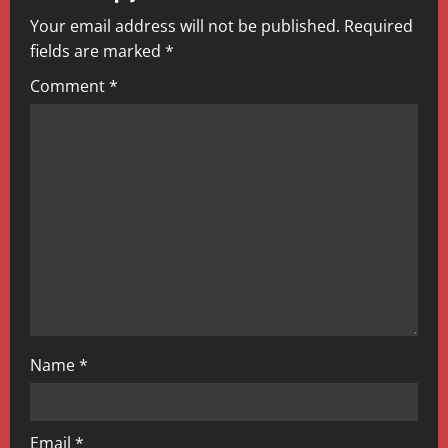
v
Your email address will not be published.
Required
fields are marked
*
i
Comment
*
g
a
t
i
o
n
Name
*
Email
*