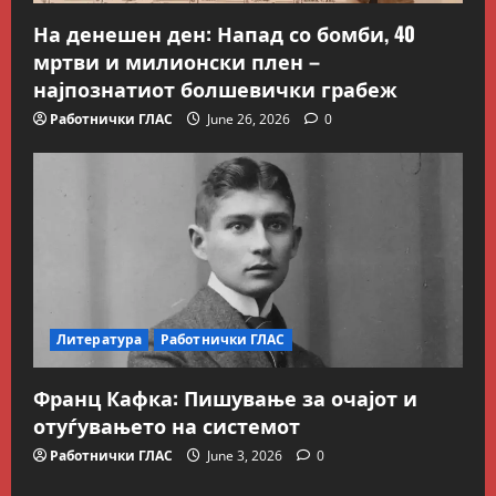
Kокошката или јајцето?
На денешен ден: Напад со бомби, 40
July 26, 2026
0
мртви и милионски плен –
2
најпознатиот болшевички грабеж
Вести
Македонија
Работнички ГЛАС
June 26, 2026
0
Сите за Палестина: Додека
трае геноцидот во Газа,
вазалот Муцунски слави
„одлична соработка“ со
3
Гидеон Саар
Македонска Работничка Историја
July 18, 2026
0
Работнички ГЛАС
Говорот на Панко Брашнаров
на отварање на АСНОМ
Литература
Работнички ГЛАС
4
July 13, 2026
0
Франц Кафка: Пишување за очајот и
Вести
Македонија
отуѓувањето на системот
ССМ: Потребно е предвремено
пензионирање, а не
Работнички ГЛАС
June 3, 2026
0
зголемување на пензиската