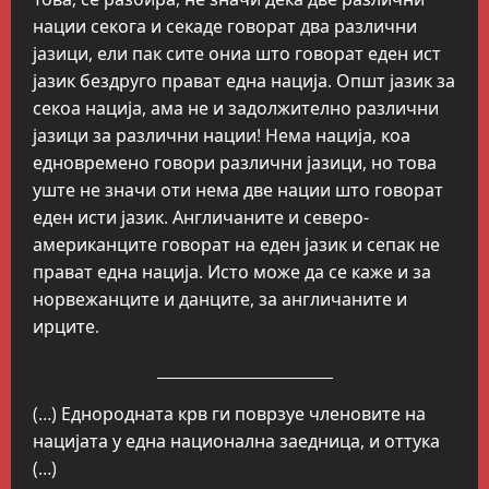
нации секога и секаде говорат два различни
јазици, ели пак сите ониа што говорат еден ист
јазик бездруго прават една нација. Општ јазик за
секоа нација, ама не и задолжително различни
јазици за различни нации! Нема нација, коа
едновремено говори различни јазици, но това
уште не значи оти нема две нации што говорат
еден исти јазик. Англичаните и северо-
американците говорат на еден јазик и сепак не
прават една нација. Исто може да се каже и за
норвежанците и данците, за англичаните и
ирците.
_______________________
(…) Еднородната крв ги поврзуе членовите на
нацијата у една национална заедница, и оттука
(…)