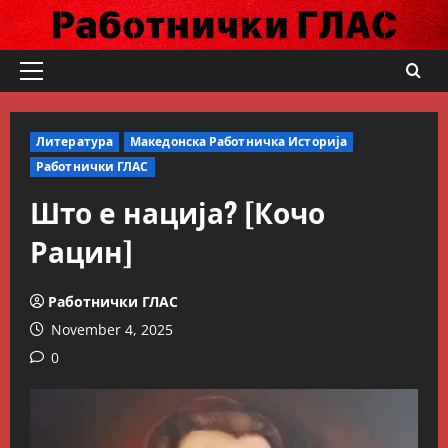
Skip
to
content
Primary
Menu
Литература
Македонска Работничка Историја
Работнички ГЛАС
Што е нација? [Кочо
Рацин]
Работнички ГЛАС
November 4, 2025
0