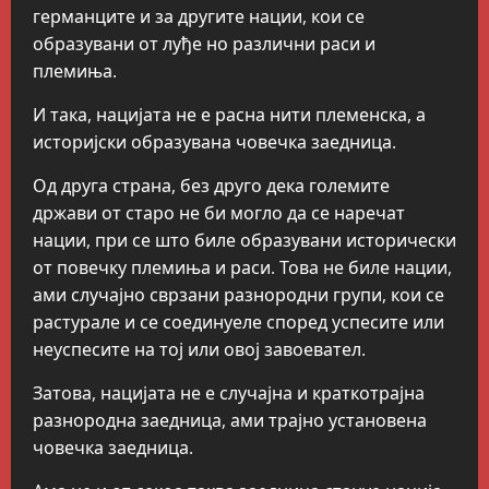
германците и за другите нации, кои се
образувани от луђе но различни раси и
племиња.
И така, нацијата не е расна нити племенска, а
историјски образувана човечка заедница.
Од друга страна, без друго дека големите
држави от старо не би могло да се наречат
нации, при се што биле образувани исторически
от повечку племиња и раси. Това не биле нации,
ами случајно сврзани разнородни групи, кои се
растурале и се соединуеле според успесите или
неуспесите на тој или овој завоевател.
Затова, нацијата не е случајна и краткотрајна
разнородна заедница, ами трајно установена
човечка заедница.