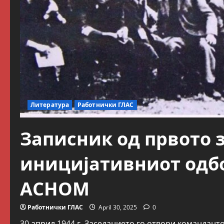
Литература
Работнички ГЛАС
Записник од првото 
иницијативниот одбо
АСНОМ
Работнички ГЛАС
April 30, 2025
0
30 април 1944 г. Заседанието го отвори командант