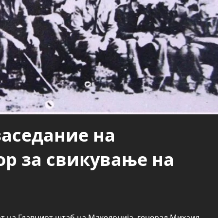
заседание на
р за свикување на
от на Главниот штаб на Македонија, генерал Михаил