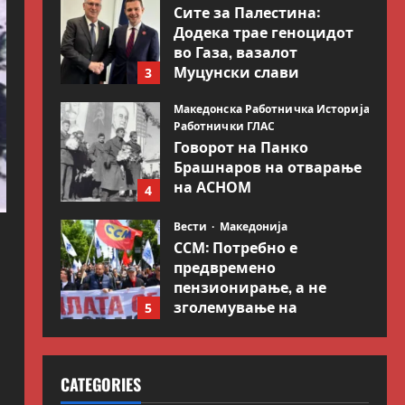
Сите за Палестина:
Додека трае геноцидот
во Газа, вазалот
Муцунски слави
3
„одлична соработка“ со
Гидеон Саар
Македонска Работничка Историја
Работнички ГЛАС
July 18, 2026
0
Говорот на Панко
Брашнаров на отварање
на АСНОМ
4
July 13, 2026
0
Вести
Македонија
ССМ: Потребно е
предвремено
пензионирање, а не
зголемување на
5
пензиската граница
Вести
Свет
July 9, 2026
0
Иран објави листа со
CATEGORIES
цели во Заливот и
Израел како одмазда