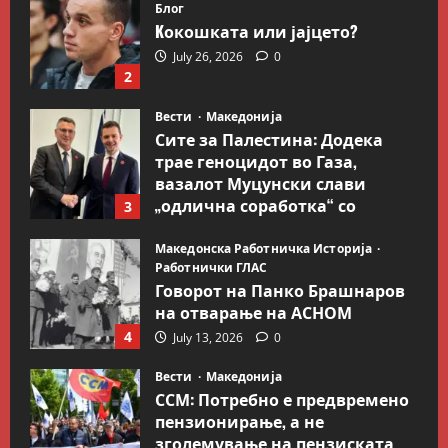
Блог
Kокошката или јајцето?
July 26, 2026
0
2
Вести
Македонија
Сите за Палестина: Додека
трае геноцидот во Газа,
вазалот Муцунски слави
„одлична соработка“ со
3
Гидеон Саар
Македонска Работничка Историја
July 18, 2026
0
Работнички ГЛАС
Говорот на Панко Брашнаров
на отварање на АСНОМ
4
July 13, 2026
0
Вести
Македонија
ССМ: Потребно е предвремено
пензионирање, а не
зголемување на пензиската