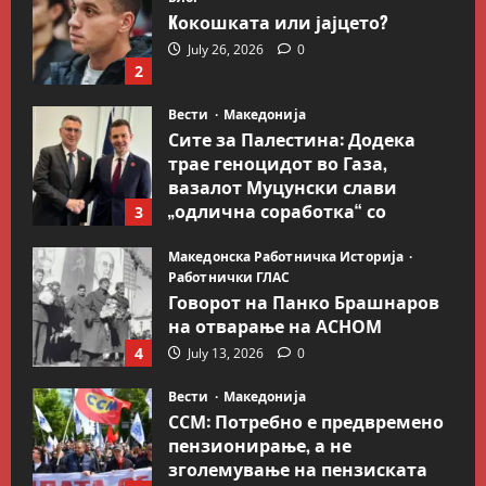
Kокошката или јајцето?
July 26, 2026
0
2
Вести
Македонија
Сите за Палестина: Додека
трае геноцидот во Газа,
вазалот Муцунски слави
„одлична соработка“ со
3
Гидеон Саар
Македонска Работничка Историја
July 18, 2026
0
Работнички ГЛАС
Говорот на Панко Брашнаров
на отварање на АСНОМ
4
July 13, 2026
0
Вести
Македонија
ССМ: Потребно е предвремено
пензионирање, а не
зголемување на пензиската