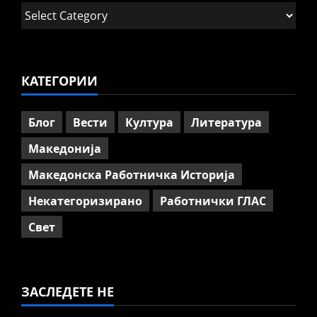
Работнички ГЛАС
Категории
Говорот на Панко Брашнаров
на отварање на АСНОМ
4
July 13, 2026
0
КАТЕГОРИИ
Вести
Македонија
ССМ: Потребно е предвремено
пензионирање, а не
Блог
Вести
Култура
Литература
зголемување на пензиската
граница
Македонија
5
July 9, 2026
0
Македонска Работничка Историја
Некатегоризирано
Работнички ГЛАС
Свет
ЗАСЛЕДЕТЕ НЕ