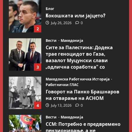
Блог
Kокошката или јајцето?
July 26, 2026
0
2
Вести
Македонија
Сите за Палестина: Додека
трае геноцидот во Газа,
вазалот Муцунски слави
„одлична соработка“ со
3
Гидеон Саар
Македонска Работничка Историја
July 18, 2026
0
Работнички ГЛАС
Говорот на Панко Брашнаров
на отварање на АСНОМ
4
July 13, 2026
0
Вести
Македонија
ССМ: Потребно е предвремено
пензионирање, а не