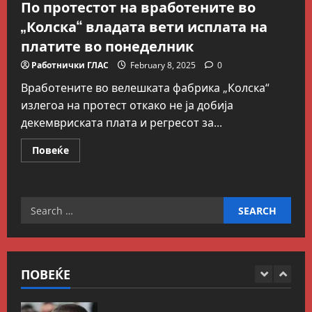
По протестот на вработените во
„одлична соработка“ со
3
Гидеон Саар
„Колска“ владата вети исплата на
Македонска Работничка Историја
July 18, 2026
0
платите во понеделник
Работнички ГЛАС
Говорот на Панко Брашнаров
Работнички ГЛАС
February 8, 2025
0
на отварање на АСНОМ
Вработените во велешката фабрика „Колска“
4
July 13, 2026
0
излегоа на протест откако не ја добија
декемвриската плата и регресот за...
Вести
Македонија
ССМ: Потребно е предвремено
Read
Повеќе
пензионирање, а не
more
about
зголемување на пензиската
По
граница
протестот
5
на
Search
July 9, 2026
0
вработените
во
Вести
Свет
for:
„Колска“
Иран објави листа со цели во
владата
Заливот и Израел како
вети
исплата
одмазда против САД
на
ПОВЕЌЕ
платите
1
August 2, 2026
0
во
понеделник