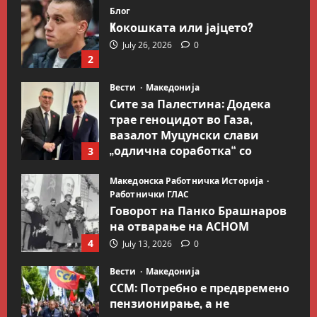
Блог
Kокошката или јајцето?
July 26, 2026
0
2
Вести
Македонија
Сите за Палестина: Додека
трае геноцидот во Газа,
вазалот Муцунски слави
„одлична соработка“ со
3
Гидеон Саар
Македонска Работничка Историја
July 18, 2026
0
Работнички ГЛАС
Говорот на Панко Брашнаров
на отварање на АСНОМ
4
July 13, 2026
0
Вести
Македонија
ССМ: Потребно е предвремено
пензионирање, а не