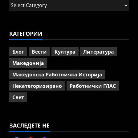
Работнички ГЛАС
Категории
Говорот на Панко Брашнаров
на отварање на АСНОМ
4
July 13, 2026
0
КАТЕГОРИИ
Вести
Македонија
ССМ: Потребно е предвремено
пензионирање, а не
Блог
Вести
Култура
Литература
зголемување на пензиската
граница
Македонија
5
July 9, 2026
0
Македонска Работничка Историја
Некатегоризирано
Работнички ГЛАС
Свет
ЗАСЛЕДЕТЕ НЕ