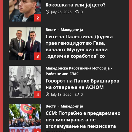
Kокошката или јајцето?
July 26, 2026
0
2
Вести
Македонија
Сите за Палестина: Додека
трае геноцидот во Газа,
вазалот Муцунски слави
„одлична соработка“ со
3
Гидеон Саар
Македонска Работничка Историја
July 18, 2026
0
Работнички ГЛАС
Говорот на Панко Брашнаров
на отварање на АСНОМ
4
July 13, 2026
0
Вести
Македонија
ССМ: Потребно е предвремено
пензионирање, а не
зголемување на пензиската