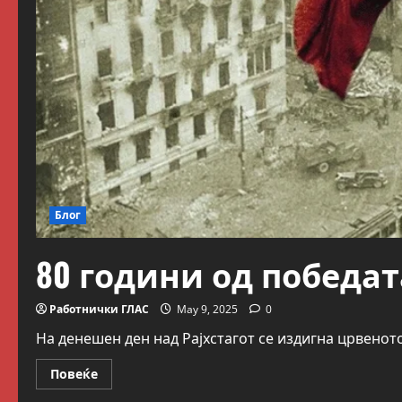
Блог
80 години од победа
Работнички ГЛАС
May 9, 2025
0
На денешен ден над Рајхстагот се издигна црвеното
Read
Повеќе
more
about