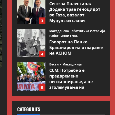
Сите за Палестина:
Додека трае геноцидот
во Газа, вазалот
Муцунски слави
3
„одлична соработка“ со
Гидеон Саар
Македонска Работничка Историја
Работнички ГЛАС
July 18, 2026
0
Говорот на Панко
Брашнаров на отварање
на АСНОМ
4
July 13, 2026
0
Вести
Македонија
ССМ: Потребно е
предвремено
пензионирање, а не
зголемување на
5
пензиската граница
Вести
Свет
July 9, 2026
0
Иран објави листа со
CATEGORIES
цели во Заливот и
Израел како одмазда