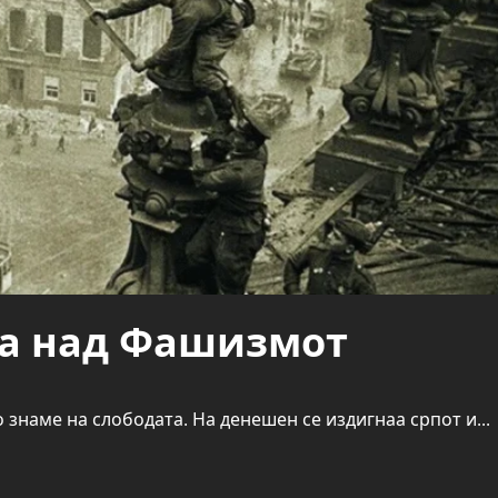
та над Фашизмот
 знаме на слободата. На денешен се издигнаа српот и...