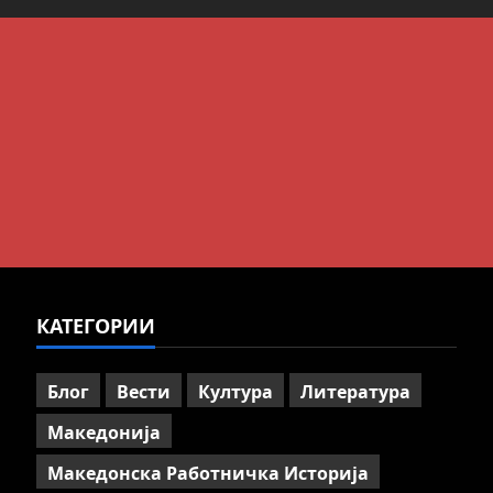
КАТЕГОРИИ
Блог
Вести
Култура
Литература
Македонија
Македонска Работничка Историја