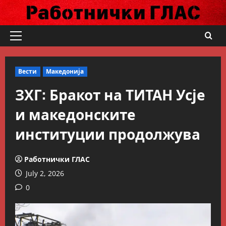
Skip
to
content
Primary
Menu
Вести
Македонија
ЗХГ: Бракот на ТИТАН Усје
и македонските
институции продолжува
Работнички ГЛАС
July 2, 2026
0