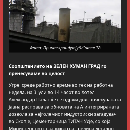
Фото: Принтскрин/Јутјуб/Сител ТВ
Соопштението на ЗЕЛЕН ХУМАН ГРАД го
пренесуваме во целост
Утре, среде работно време во тек на работна
недела, на 3 јули во 14 часот во Хотел
Александар Палас ќе се одржи долгоочекуваната
јавна расправа за обновата на А-интегрираната
дозвола за најголемиот индустриски загадувач
во Скопје, Цементарница ТИТАН Усје, со која
Министерството за животна средина легално