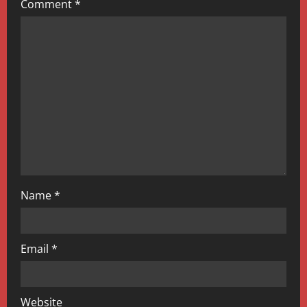
Comment
*
a
t
i
o
n
Name
*
Email
*
Website