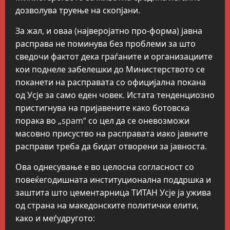
дозволува труење на скопјани.
За жал, и оваа (најверојатно про-форма) јавна
расправа не поминува без проблеми за што
сведочи фактот дека граѓаните и организациите
кои поднеле забелешки до Министерството се
поканети на расправата со официјална покана
од Усје за само еден човек. Истата тенденциозно
пристигнува на пријавените како ботовска
порака во „spam“ со цел да се оневозможи
масовно присуство на расправата иако јавните
расправи треба да бидат отворени за јавноста.
Ова однесување е во целосна согласност со
повеќегодишната институционална поддршка и
заштита што цементарница ТИТАН Усје ја ужива
од страна на македонските политички елити,
како и меѓудругото: