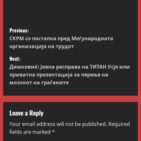
P
Previous:
o
СКРМ со постапка пред Меѓународната
организација на трудот
s
Next:
t
Димковиќ: Јавна расправа на ТИТАН Усје или
приватна презентација за перење на
n
мозокот на граѓаните
a
v
Leave a Reply
i
Your email address will not be published.
Required
g
fields are marked
*