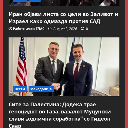
Иран објави листа со цели во Заливот и
Израел како одмазда против САД
Работнички ГЛАС
August 2, 2026
0
Вести
Македонија
Сите за Палестина: Додека трае
Блог
геноцидот во Газа, вазалот Муцунски
Kокошката или јајцето?
слави „одлична соработка“ со Гидеон
July 26, 2026
0
Саар
2