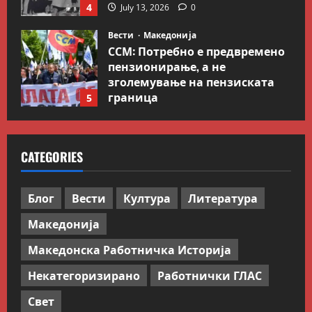
4
July 13, 2026
0
Вести
Македонија
ССМ: Потребно е предвремено
пензионирање, а не
зголемување на пензиската
граница
5
July 9, 2026
0
Вести
Свет
Иран објави листа со цели во
CATEGORIES
Заливот и Израел како
одмазда против САД
1
August 2, 2026
0
Блог
Вести
Култура
Литература
Македонија
Блог
Kокошката или јајцето?
Македонска Работничка Историја
July 26, 2026
0
Некатегоризирано
Работнички ГЛАС
2
Свет
Вести
Македонија