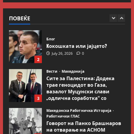
Иран објави листа со цели во
Заливот и Израел како
одмазда против САД
ПОВЕЌЕ
1
August 2, 2026
0
Блог
Kокошката или јајцето?
July 26, 2026
0
2
Вести
Македонија
Сите за Палестина: Додека
трае геноцидот во Газа,
вазалот Муцунски слави
„одлична соработка“ со
3
Гидеон Саар
Македонска Работничка Историја
July 18, 2026
0
Работнички ГЛАС
Говорот на Панко Брашнаров
на отварање на АСНОМ