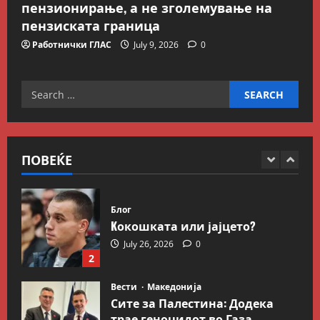
пензионирање, а не зголемување на
Вести
Македонија
пензиската граница
ССМ: Потребно е предвремено
пензионирање, а не
Работнички ГЛАС
July 9, 2026
0
зголемување на пензиската
граница
5
Search
July 9, 2026
0
Вести
Свет
for:
Иран објави листа со цели во
Заливот и Израел како
одмазда против САД
ПОВЕЌЕ
1
August 2, 2026
0
Блог
Kокошката или јајцето?
July 26, 2026
0
2
Вести
Македонија
Сите за Палестина: Додека
трае геноцидот во Газа,