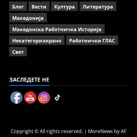
пензионирање, а не
Блог
Вести
Култура
Литература
зголемување на пензиската
граница
Македонија
5
July 9, 2026
0
Македонска Работничка Историја
Некатегоризирано
Работнички ГЛАС
Свет
ЗАСЛЕДЕТЕ НЕ
Copyright © All rights reserved.
|
MoreNews
by AF