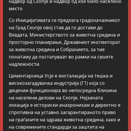
надвор од Скопје и надвор од кое било населено
место
Со Иницијативата се предлага градоначалникот
на Град Скопје овој став да го достави до
Владата, Министерството за животна средина и
просторно планирање, Државниот инспекторат
за животна средина и Собранието, за тие
понатаму да постапуваат во рамки на своите
надлежности.
Цементарница Усје е инсталација на тешка и
високозагадувачка индустрија (Г1) која со
децении функционира во непосредна близина
на населени делови на Скопје. Нејзината
локација е историски анахронизам и директно е
спротивна на уставно загарантираното право
на граѓаните на здрава животна средина, како и
на современите стандарди за заштита на