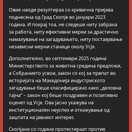
Овие наоди резултираа со кривична пријава
поднесена од Град Скопје во јануари 2023
година. И покрај тоа, не следеше ниту забрана
за работа, ниту ефективни мерки за драстично
намалување на загадувањето, ниту поставување
независни мерни станици околу Усје.
Дополнително, во септември 2025 година
Министерството за животна средина предложи,
а Собранието усвои, закон со кој за првпат во
историјата на Македонија индустриското
загадување беше класифицирано како „деловна
тајна“ – закон кој беше поздравен и позитивно
оценет од Усје. Ова јасно укажува на
институционален неуспех и откажување од
заштита на јавниот интерес.
Скопјани со години протестираат против