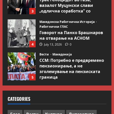
вазалот Муцунски слави
„одлична соработка“ со
3
Гидеон Саар
Македонска Работничка Историја
July 18, 2026
0
Работнички ГЛАС
Говорот на Панко Брашнаров
на отварање на АСНОМ
4
July 13, 2026
0
Вести
Македонија
ССМ: Потребно е предвремено
пензионирање, а не
зголемување на пензиската
граница
5
July 9, 2026
0
Вести
Свет
Иран објави листа со цели во
CATEGORIES
Заливот и Израел како
одмазда против САД
1
August 2, 2026
0
Блог
Вести
Култура
Литература