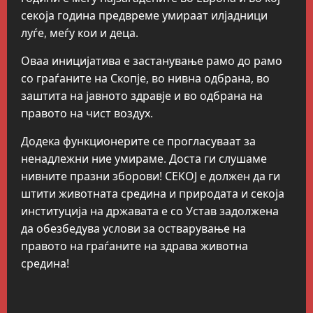
секоја година предвреме умираат илјадници
луѓе, меѓу кои и деца.
Оваа иницијатива е застанување рамо до рамо
со граѓаните на Скопје, во нивна одбрана, во
заштита на јавното здравје и во одбрана на
правото на чист воздух.
Додека функционерите се прогласуваат за
ненадлежни ние умираме. Доста ги слушаме
нивните празни зборови! СЕКОЈ е должен да ги
штити животната средина и природата и секоја
институција на државата е со Устав задолжена
да обезбедува услови за остварување на
правото на граѓаните на здрава животна
средина!