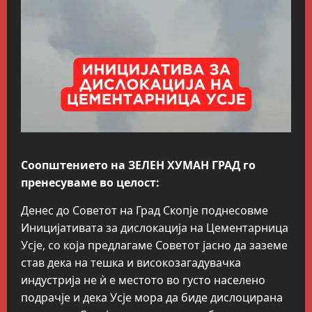
Соопштението на ЗЕЛЕН ХУМАН ГРАД го
пренесуваме во целост:
Денес до Советот на Град Скопје поднесовме
Иницијативата за дислокација на Цементарница
Усје, со која предлагаме Советот јасно да заземе
став дека на тешка и високозагадувачка
индустрија не ѝ е местото во густо населено
подрачје и дека Усје мора да биде дислоцирана