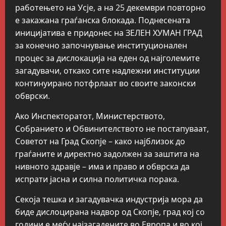
работењето на Усје, а на 25 декември повторно
е закажана граѓанска блокада. Поднесената
иницијатива е придонес на ЗЕЛЕН ХУМАН ГРАД
за конечно започнување институционален
процес за дислокација на еден од најголемите
загадувачи, откако сите надлежни институции
континуирано потфрлаат во своите законски
обврски.
Ако Инспекторатот, Министерството,
Собранието и Обвинителството не постапуваат,
Советот на Град Скопје – како најблизок до
граѓаните и директно задолжен за заштита на
нивното здравје – има и право и обврска да
испрати јасна и силна политичка порака.
Секоја тешка и загадувачка индустрија мора да
биде дислоцирана надвор од Скопје, град кој со
години е меѓу најзагадените во Европа и во кој