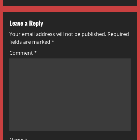
a
v
Leave a Reply
Your email address will not be published.
Required
i
fields are marked
*
g
Comment
*
a
t
i
o
n