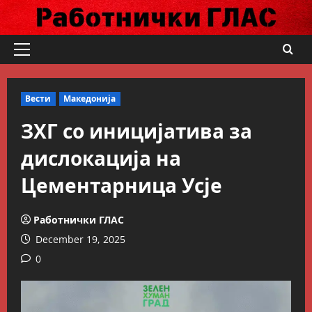
Skip
to
content
Primary
Menu
Вести
Македонија
ЗХГ со иницијатива за
дислокација на
Цементарница Усје
Работнички ГЛАС
December 19, 2025
0