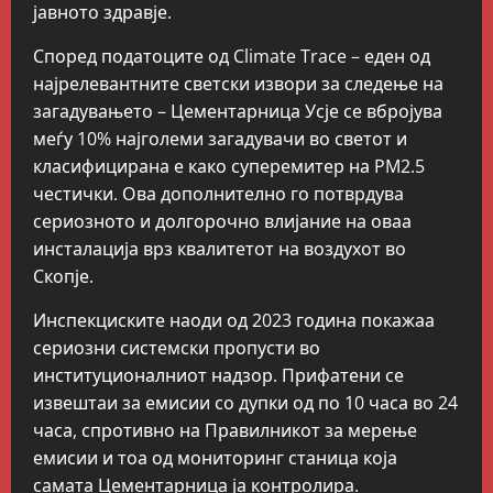
јавното здравје.
Според податоците од Climate Trace – еден од
најрелевантните светски извори за следење на
загадувањето – Цементарница Усје се вбројува
меѓу 10% најголеми загадувачи во светот и
класифицирана е како суперемитер на PM2.5
честички. Ова дополнително го потврдува
сериозното и долгорочно влијание на оваа
инсталација врз квалитетот на воздухот во
Скопје.
Инспекциските наоди од 2023 година покажаа
сериозни системски пропусти во
институционалниот надзор. Прифатени се
извештаи за емисии со дупки од по 10 часа во 24
часа, спротивно на Правилникот за мерење
емисии и тоа од мониторинг станица која
самата Цементарница ја контролира.