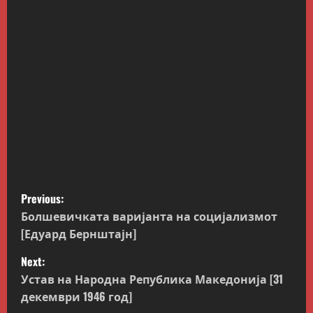
P
Previous:
o
Болшевичката варијанта на социјализмот
[Едуард Бернштајн]
s
Next:
t
Устав на Народна Република Македонија [31
декември 1946 год]
n