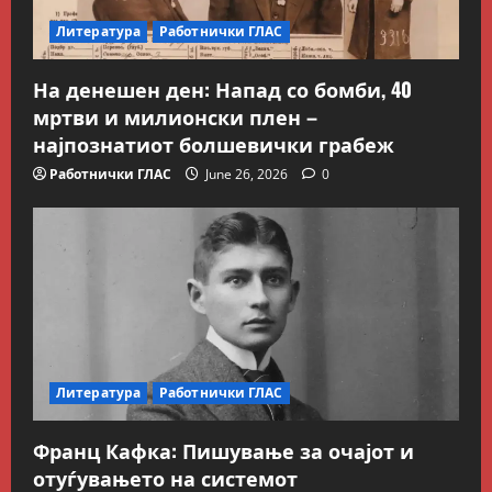
Литература
Работнички ГЛАС
Блог
Kокошката или јајцето?
На денешен ден: Напад со бомби, 40
July 26, 2026
0
мртви и милионски плен –
2
најпознатиот болшевички грабеж
Вести
Македонија
Работнички ГЛАС
June 26, 2026
0
Сите за Палестина: Додека
трае геноцидот во Газа,
вазалот Муцунски слави
„одлична соработка“ со
3
Гидеон Саар
Македонска Работничка Историја
July 18, 2026
0
Работнички ГЛАС
Говорот на Панко Брашнаров
на отварање на АСНОМ
Литература
Работнички ГЛАС
4
July 13, 2026
0
Франц Кафка: Пишување за очајот и
Вести
Македонија
отуѓувањето на системот
ССМ: Потребно е предвремено