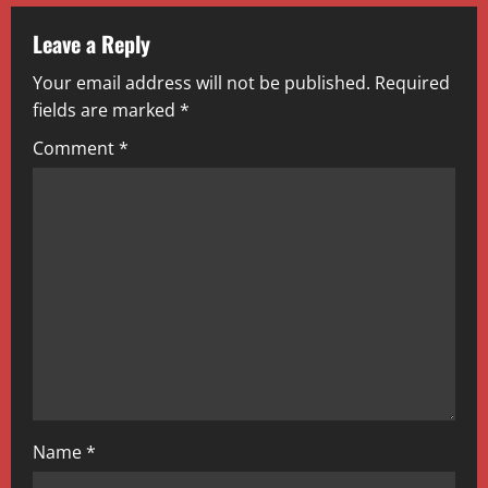
a
v
Leave a Reply
Your email address will not be published.
Required
i
fields are marked
*
g
Comment
*
a
t
i
o
n
Name
*