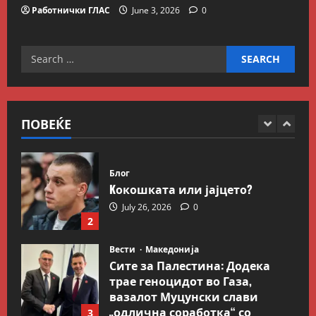
пензионирање, а не
Работнички ГЛАС
June 3, 2026
0
зголемување на пензиската
граница
5
Search
July 9, 2026
0
Вести
Свет
for:
Иран објави листа со цели во
Заливот и Израел како
одмазда против САД
ПОВЕЌЕ
1
August 2, 2026
0
Блог
Kокошката или јајцето?
July 26, 2026
0
2
Вести
Македонија
Сите за Палестина: Додека
трае геноцидот во Газа,
вазалот Муцунски слави
„одлична соработка“ со
3