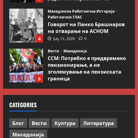
Гидеон Саар
Македонска Работничка Историја
July 18, 2026
0
Работнички ГЛАС
Говорот на Панко Брашнаров
на отварање на АСНОМ
4
July 13, 2026
0
Вести
Македонија
ССМ: Потребно е предвремено
пензионирање, а не
зголемување на пензиската
граница
5
July 9, 2026
0
Вести
Свет
Иран објави листа со цели во
CATEGORIES
Заливот и Израел како
одмазда против САД
1
August 2, 2026
0
Блог
Вести
Култура
Литература
Македонија
Блог