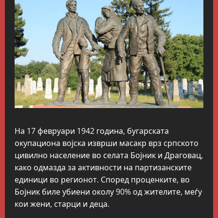
На 17 февруари 1942 година, бугарската
окупациона војска изврши масакр врз српското
цивилно население во селата Бојник и Драговац,
како одмазда за активности на партизанските
единици во регионот. Според проценките, во
Бојник биле убиени околу 90% од жителите, меѓу
кои жени, старци и деца.