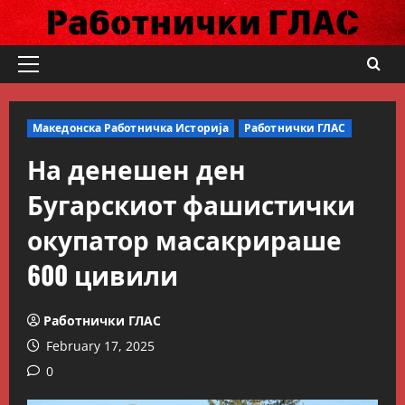
Skip
to
content
Primary
Menu
Македонска Работничка Историја
Работнички ГЛАС
На денешен ден
Бугарскиот фашистички
окупатор масакрираше
600 цивили
Работнички ГЛАС
February 17, 2025
0