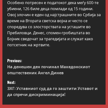
Особено потресен е податокот дека меѓу 600-те
убиени, 126 биле деца помлади од 15 години.
Овој злочин е еден од најстрашните во Србија за
време на Втората светска војна и често се
споредува со злосторствата на усташите во
Пребиловци. Денес, спомен-гробиштата во
Бојник сведочат за трагедијата и служат како
потсетник на жртвите.
P
Previous:
o
На денешен ден починал Македонскиот
општественик Ангел Динев
s
Next:
t
ЗХГ: Уставниот суд да го заштити Уставот и
да спречи дискриминација!
n