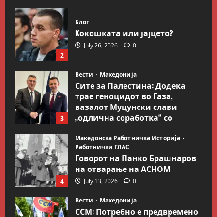
Блог
Kокошката или јајцето?
July 26, 2026
0
2
Вести
Македонија
Сите за Палестина: Додека
трае геноцидот во Газа,
вазалот Муцунски слави
„одлична соработка“ со
3
Гидеон Саар
Македонска Работничка Историја
July 18, 2026
0
Работнички ГЛАС
Говорот на Панко Брашнаров
на отварање на АСНОМ
4
July 13, 2026
0
Вести
Македонија
ССМ: Потребно е предвремено