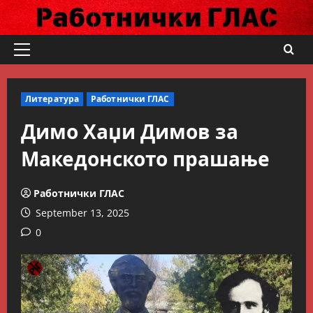
Skip
to
content
Primary
Menu
Литература
Работнички ГЛАС
Димо Хаџи Димов за
Македонското прашање
Работнички ГЛАС
September 13, 2025
0