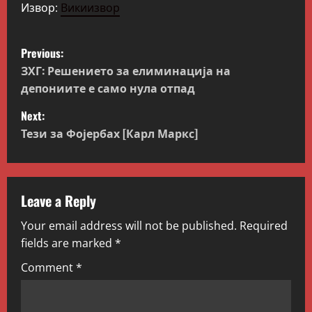
Извор:
Викиизвор
P
Previous:
o
ЗХГ: Решението за елиминација на
депониите е само нула отпад
s
Next:
t
Тези за Фојербах [Карл Маркс]
n
a
Leave a Reply
v
Your email address will not be published.
Required
fields are marked
*
i
Comment
*
g
a