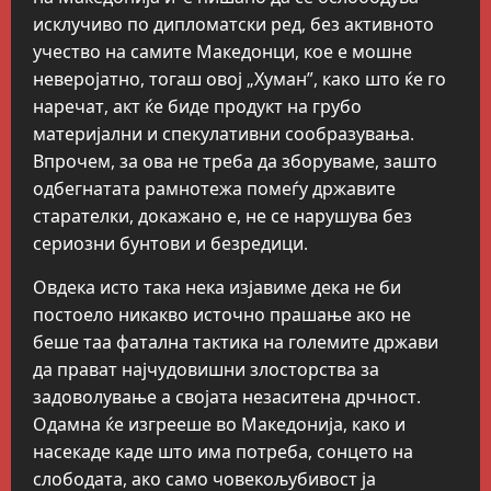
исклучиво по дипломатски ред, без активното
учество на самите Македонци, кое е мошне
неверојатно, тогаш овој „Хуман”, како што ќе го
наречат, акт ќе биде продукт на грубо
материјални и спекулативни сообразувања.
Впрочем, за ова не треба да зборуваме, зашто
одбегнатата рамнотежа помеѓу државите
старателки, докажано е, не се нарушува без
сериозни бунтови и безредици.
Овдека исто така нека изјавиме дека не би
постоело никакво источно прашање ако не
беше таа фатална тактика на големите држави
да прават најчудовишни злосторства за
задоволување а својата незаситена дрчност.
Одамна ќе изгрееше во Македонија, како и
насекаде каде што има потреба, сонцето на
слободата, ако само човекољубивост ја