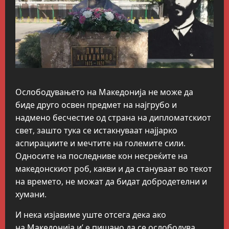
Ослободувањето на Македонија не може да
биде друго освен предмет на најгрубо и
надмено бесчестие од страна на дипломатскиот
свет, зашто тука се истакнуваат најјарко
аспирациите и мечтите на големите сили.
Односите на последниве кон несреќите на
македонскиот роб, какви и да стануваат во текот
на времето, не можат да бидат добродетелни и
хумани.
И нека изјавиме уште отсега дека ако
на Македонија и’ е пишано да се ослободува