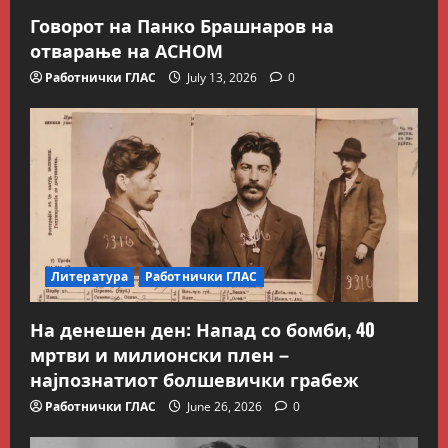
Говорот на Панко Брашнаров на
отварање на АСНОМ
Работнички ГЛАС
July 13, 2026
0
Литература
Работнички ГЛАС
Блог
Kокошката или јајцето?
На денешен ден: Напад со бомби, 40
July 26, 2026
0
мртви и милионски плен –
2
најпознатиот болшевички грабеж
Вести
Македонија
Работнички ГЛАС
June 26, 2026
0
Сите за Палестина: Додека
трае геноцидот во Газа,