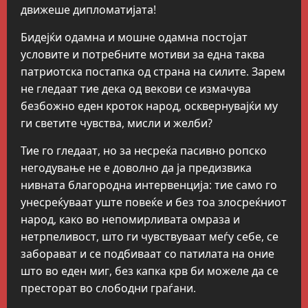
движеше дипломатијата!
Бидејќи одамна и мошне одамна постојат
условите и потребните мотиви за една таква
патриотска постапка од страна на силите. Зарем
не гледаат тие дека од векови се измачува
безбожно еден кроток народ, осквернувајќи му
ги светите чувства, мисли и желби?
Тие го гледаат, но за несреќа пасивно ропско
негодување не е доволно да ја предизвика
нивната благородна интервенција: тие само го
унесреќуваат уште повеќе и без тоа злосреќниот
народ, како во непомирливата омраза и
нетрпеливост, што ги чувствуваат меѓу себе, се
заборават и се подбиваат со патилата на оние
што во еден миг, без капка крв би можеле да се
престорат во слободни граѓани.