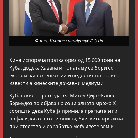
Фото: Принтскрин/Јутјуб/CGTN
Кина испорача пратка ориз од 15.000 тони на
Куба, додека Хавана и понатаму се бори со
економски потешкотии и недостиг на гориво,
известија кинеските државни медиуми.
Кубанскиот претседател Мигел Дијаз-Канел
Бермудез во објава на социјалната мрежа Х
соопшти дека Куба ја примила пратката и ги
пофали, како што ги опиша, блиските врски на
пријателство и соработка меѓу двете земји.