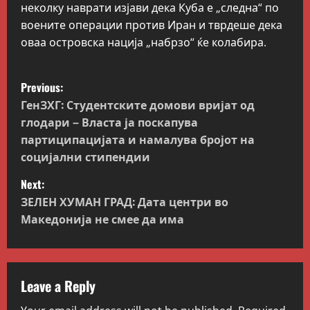
неколку наврати изјави дека Куба е „следна“ по
воените операции против Иран и тврдеше дека
оваа островска нација „набрзо“ ќе колабира.
P
Previous:
o
ГенЗХГ: Студентските домови вријат од
глодари – Власта ја поскапува
s
партиципацијата и намалува бројот на
социјални стипендии
t
Next:
n
ЗЕЛЕН ХУМАН ГРАД: Дата центри во
Македонија не смее да има
a
v
i
Leave a Reply