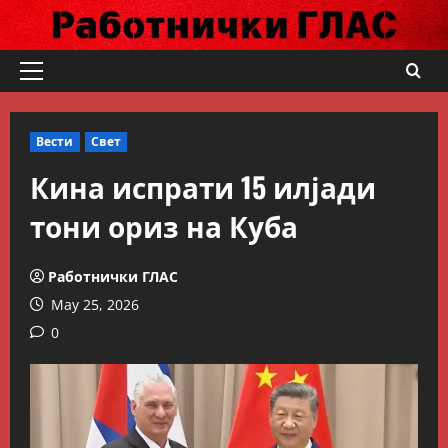
Skip
to
content
Primary
Menu
Вести
Свет
Кина испрати 15 илјади
тони ориз на Куба
Работнички ГЛАС
May 25, 2026
0