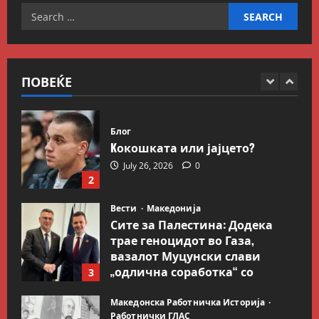
Search
July 9, 2026
0
Вести
Свет
for:
Иран објави листа со цели во
Заливот и Израел како
одмазда против САД
ПОВЕЌЕ
1
August 2, 2026
0
Блог
Kокошката или јајцето?
July 26, 2026
0
2
Вести
Македонија
Сите за Палестина: Додека
трае геноцидот во Газа,
вазалот Муцунски слави
„одлична соработка“ со
3
Гидеон Саар
Македонска Работничка Историја
July 18, 2026
0
Работнички ГЛАС