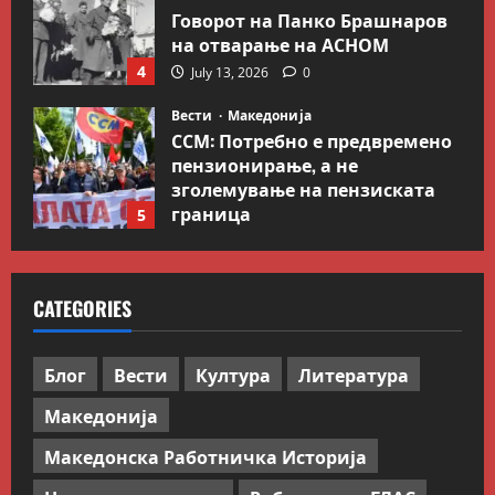
Говорот на Панко Брашнаров
на отварање на АСНОМ
4
July 13, 2026
0
Вести
Македонија
ССМ: Потребно е предвремено
пензионирање, а не
зголемување на пензиската
граница
5
July 9, 2026
0
Вести
Свет
Иран објави листа со цели во
CATEGORIES
Заливот и Израел како
одмазда против САД
1
August 2, 2026
0
Блог
Вести
Култура
Литература
Македонија
Блог
Kокошката или јајцето?
Македонска Работничка Историја
July 26, 2026
0