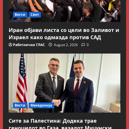
Вести
Свет
Иран објави листа со цели во Заливот и
Израел како одмазда против САД
Работнички ГЛАС
August 2, 2026
0
Вести
Македонија
Сите за Палестина: Додека трае
Блог
геноцидот во Газа, вазалот Муцунски