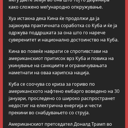
како сложено меѓународно опкружување.
Хуа истакна дека Кина ќе продолжи да ја
зајакнува практичната соработка со Куба и ќе ја
одржува поддршката за она што го нарече
суверенитет и национално достоинство на Куба.
Кина во повеќе наврати се спротивстави на
американскиот притисок врз Куба и повика на
укинување на санкциите и ограничувањата
наметнати на оваа карипска нација.
Куба се соочува со криза за гориво по
американското нафтено ембарго воведено на 30
јануари, проследено со широко распространет
недостиг на електрична енергија и чести
прекини во снабдувањето со струја.
Американскиот претседател Доналд Трамп во