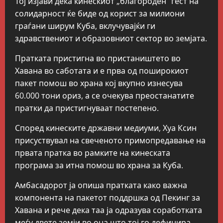
Тој изјави дека кинескиот „благороден“ гест на
солидарност ќе биде од корист за милиони
граѓани ширум Куба, вклучувајќи ги
здравствениот и образовниот сектор во земјата.
Пратката пристигна во пристаништето во
Хавана во саботата и е прва од поширокиот
пакет помош во храна кој вкупно изнесува
60.000 тони ориз, а се очекува преостанатите
пратки да пристигнуваат постепено.
Според кинеските државни медиуми, Хуа Ксин
присуствувал на свеченото примопредавање на
првата пратка во рамките на кинеската
програма за итна помош во храна за Куба.
Амбасадорот ја опиша пратката како важна
компонента на пакетот поддршка од Пекинг за
Хавана и рече дека таа ја одразува соработката
меѓу двете земји во она што тој го дефинира