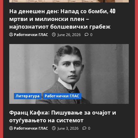
Kокошката или јајцето?
На денешен ден: Напад со бомби, 40
July 26, 2026
0
мртви и милионски плен –
2
најпознатиот болшевички грабеж
Вести
Македонија
Работнички ГЛАС
June 26, 2026
0
Сите за Палестина: Додека
трае геноцидот во Газа,
вазалот Муцунски слави
„одлична соработка“ со
3
Гидеон Саар
Македонска Работничка Историја
July 18, 2026
0
Работнички ГЛАС
Говорот на Панко Брашнаров
на отварање на АСНОМ
Литература
Работнички ГЛАС
4
July 13, 2026
0
Франц Кафка: Пишување за очајот и
Вести
Македонија
отуѓувањето на системот
ССМ: Потребно е предвремено
пензионирање, а не
Работнички ГЛАС
June 3, 2026
0
зголемување на пензиската