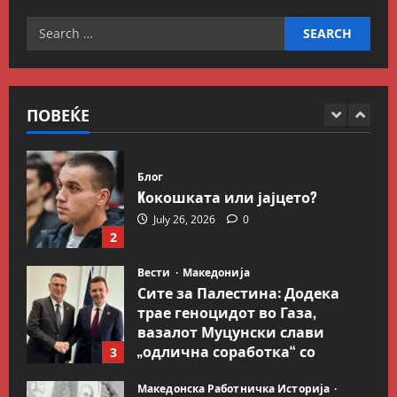
граница
5
Search
July 9, 2026
0
Вести
Свет
for:
Иран објави листа со цели во
Заливот и Израел како
одмазда против САД
ПОВЕЌЕ
1
August 2, 2026
0
Блог
Kокошката или јајцето?
July 26, 2026
0
2
Вести
Македонија
Сите за Палестина: Додека
трае геноцидот во Газа,
вазалот Муцунски слави
„одлична соработка“ со
3
Гидеон Саар
Македонска Работничка Историја
July 18, 2026
0