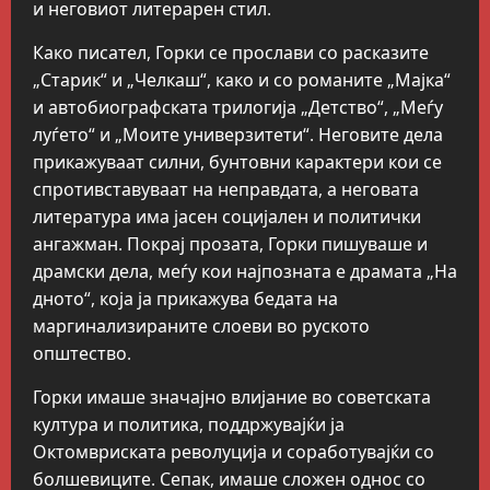
и неговиот литерарен стил.
Како писател, Горки се прослави со расказите
„Старик“ и „Челкаш“, како и со романите „Мајка“
и автобиографската трилогија „Детство“, „Меѓу
луѓето“ и „Моите универзитети“. Неговите дела
прикажуваат силни, бунтовни карактери кои се
спротивставуваат на неправдата, а неговата
литература има јасен социјален и политички
ангажман. Покрај прозата, Горки пишуваше и
драмски дела, меѓу кои најпозната е драмата „На
дното“, која ја прикажува бедата на
маргинализираните слоеви во руското
општество.
Горки имаше значајно влијание во советската
култура и политика, поддржувајќи ја
Октомвриската револуција и соработувајќи со
болшевиците. Сепак, имаше сложен однос со