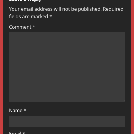
v
Your email address will not be published.
Required
i
fields are marked
*
g
Comment
*
a
t
i
o
n
Name
*
Email
*