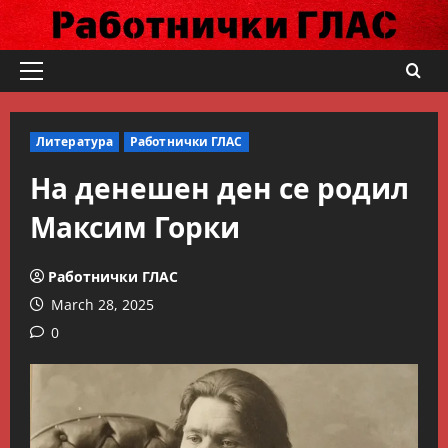
Skip
to
content
Primary
Menu
Литература
Работнички ГЛАС
На денешен ден се родил
Максим Горки
Работнички ГЛАС
March 28, 2025
0