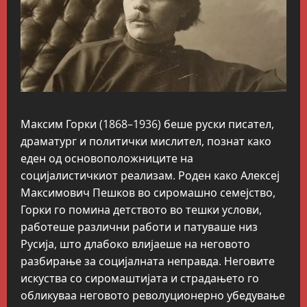
Максим Горки (1868–1936) беше руски писател,
драматург и политички мислител, познат како
еден од основоположниците на
социјалистичкиот реализам. Роден како Алексеј
Максимович Пешков во сиромашно семејство,
Горки го помина детството во тешки услови,
работеше различни работи и патуваше низ
Русија, што длабоко влијаеше на неговото
разбирање за социјалната неправда. Неговите
искуства со сиромаштијата и страдањето го
обликуваа неговото револуционерно убедување