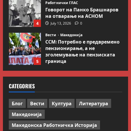
Работнички ГЛАС
Говорот на Панко Брашнаров
на отварање на АСНОМ
4
July 13, 2026
0
Вести
Македонија
ССМ: Потребно е предвремено
пензионирање, а не
зголемување на пензиската
граница
5
July 9, 2026
0
Вести
Свет
Иран објави листа со цели во
CATEGORIES
Заливот и Израел како
одмазда против САД
1
August 2, 2026
0
Блог
Вести
Култура
Литература
Македонија
Блог
Kокошката или јајцето?
Македонска Работничка Историја