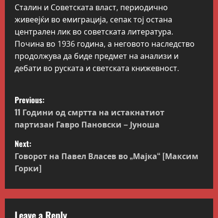
Сталин и Советската власт, периодично
живеејќи во емиграција, сепак тој остана
централен лик во советската литература.
Почина во 1936 година, а неговото наследство
продолжува да биде предмет на анализи и
дебати во руската и светската книжевност.
P
Previous:
o
11 Години од смртта на истакнатиот
партизан Гавро Пановски – Јуноша
s
Next:
t
Говорот на Павел Власев во „Мајка“ [Максим
Горки]
n
a
Leave a Reply