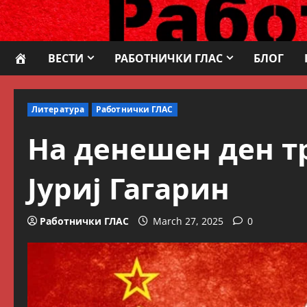
Skip
to
content
ВЕСТИ
РАБОТНИЧКИ ГЛАС
БЛОГ
Литература
Работнички ГЛАС
На денешен ден т
Јуриј Гагарин
Работнички ГЛАС
March 27, 2025
0