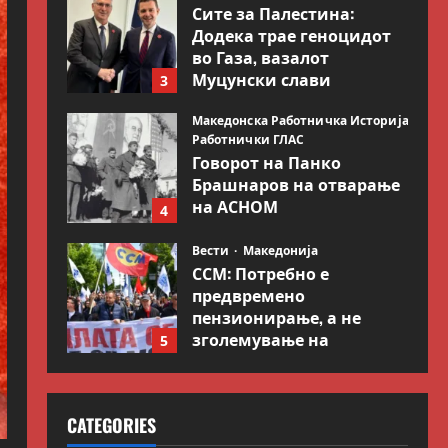
Сите за Палестина:
Додека трае геноцидот
во Газа, вазалот
Муцунски слави
3
„одлична соработка“ со
Гидеон Саар
Македонска Работничка Историја
Работнички ГЛАС
July 18, 2026
0
Говорот на Панко
Брашнаров на отварање
на АСНОМ
4
July 13, 2026
0
Вести
Македонија
ССМ: Потребно е
предвремено
пензионирање, а не
зголемување на
5
пензиската граница
Вести
Свет
July 9, 2026
0
Иран објави листа со
CATEGORIES
цели во Заливот и
Израел како одмазда