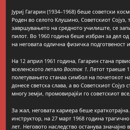
Јуриј Гагарин (1934–1968) беше советски кос
Роден во селото Клушино, Советскиот Сојуз, 
завршувањето на средното училиште, се зап
пилот. Во 1960 година беше избран за дел од
на неговата одлична физичка подготвеност и
На 12 април 1961 година, Гагарин стана први
вселенското летало
Восток 1
. Летот траеше 
полетувањето станаа симбол на почетокот на
донесе светска слава, а во Советскиот Сојуз 
многу земји, промовирајќи го советскиот вс
За жал, неговата кариера беше краткотрајна
инструктор, на 27 март 1968 година трагично
лет. Неговото наследство останува значајно 