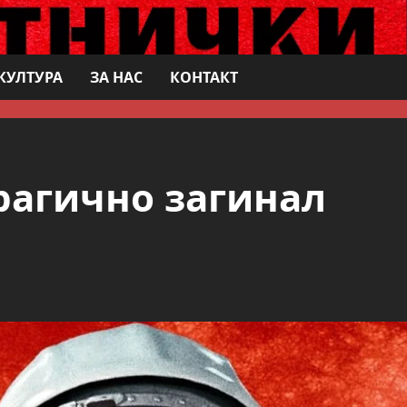
КУЛТУРА
ЗА НАС
КОНТАКТ
рагично загинал