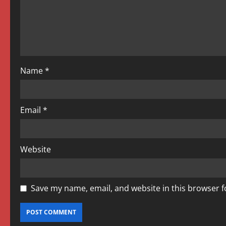
a
t
i
o
Name
*
n
Email
*
Website
Save my name, email, and website in this browser f