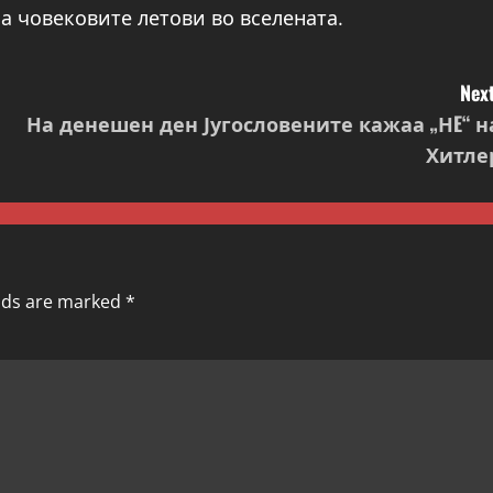
а човековите летови во вселената.
Next
На денешен ден Југословените кажаа „НE“ н
Хитле
elds are marked
*