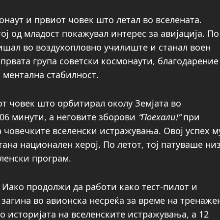
монаут и првиот човек што летал во вселената.
тој од младост покажувал интерес за авијација. По
ишал во воздухопловно училиште и станал воен
 првата група советски космонаути, благодарение
 ментална стабилност.
от човек што орбитирал околу Земјата во
106 минути, а неговите зборови
“Поехали!”
при
 човечките вселенски истражувања. Овој успех м
стана национален херој. По летот, тој патуваше ни
еленски програм.
. Иако продолжи да работи како тест-пилот и
 загина во авионска несреќа за време на тренаже
во историјата на вселенските истражувања, а 12