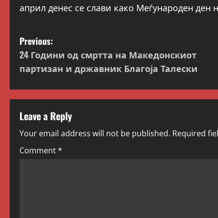
април денес се слави како Меѓународен ден н
P
Previous:
24 Години од смртта на Македонскиот
o
партизан и државник Благоја Талески
s
t
Leave a Reply
n
Your email address will not be published.
Required fi
a
Comment
*
v
i
g