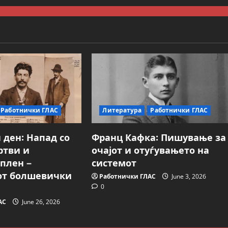
Работнички ГЛАС
Литература
Работнички ГЛАС
 ден: Напад со
Франц Кафка: Пишување за
ртви и
очајот и отуѓувањето на
плен –
системот
от болшевички
Работнички ГЛАС
June 3, 2026
0
АС
June 26, 2026