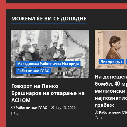
МОЖЕБИ ЌЕ ВИ СЕ ДОПАДНЕ
Литература
Македонска Работничка Историја
Работнички ГЛАС
На денешен
бомби, 40 м
Говорот на Панко
милионски 
Брашнаров на отварање на
најпознати
АСНОМ
грабеж
Работнички ГЛАС
July 13, 2026
Работнички ГЛ
0
0