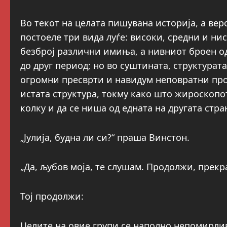
Во текот на целата пишувана историја, а веро
постоеле три вида луѓе: високи, средни и ни
безброј различни имиња, а нивниот броен од
до друг период; но во суштината, структурат
огромни пресврти и навидум неповратни про
истата структура, токму како што жироскопо
колку и да се ниша од едната на другата стра
„Јулија, будна ли си?“ праша Винстон.
„Да, љубов моја, те слушам. Продолжи, прекра
Тој продолжи:
Целите на овие групи се наполно непомирлив