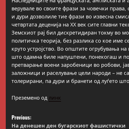
Наследниците на француската, англиската и 
верувале во своите фрази за човечки права, 
и дури дозволиле тие фрази во извесна смисл
четвртата деценија на XX век сите главни те
Земскиот рај бил дискретидиран токму во мо
политичка теорија, без разлика со кое име с
круто устројство. Во општите огрубувања на 
што одамна биле напуштени, понекогаш и по
претварање воени заробеници во робови, ја
заложници и раселување цели народи – не са
толерирани, па дури и бранети од луѓето што
Преземено од
линк
P
Previous:
На денешен ден бугарскиот фашистички