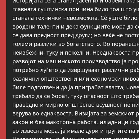
историјата сега станал јасен или барем така 
главната суштинска причина било тоа што уш
станала технички невозможна. Сѐ уште било 
вродени таленти и дека функциите мора да с
се дава предност пред други; но веќе не пос
големи разлики во богатството. Во поранеш
неизбежни, туку и пожелни. Нееднаквоста пр
развојот на машинското производство ја про
потребно луѓето да извршуваат различни раб
различни општествени или економски нивоа.
биле подготвени да ја приграбат власта, чове
требало да се борат, туку опасност што треб
праведно и мирно општество всушност не ни
верува во еднаквоста. Визијата за земскиот ра
закон и без макотрпна работа, илјадници год
во извесна мера, ја имале дури и групите на