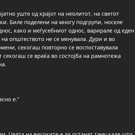
јатно уште од крајот на неолитот, на светот
ски. Биле поделени на многу подгрупи, носеле
нос, како и меѓусебниот однос, варирале од еден
а на општеството не се менувала. Дури и во
мени, секогаш повторно се воспоставувала
т секогаш се враќа во состојба на рамнотежа
на.
сно е.“
и. Целта на високите е да останат таму каде што