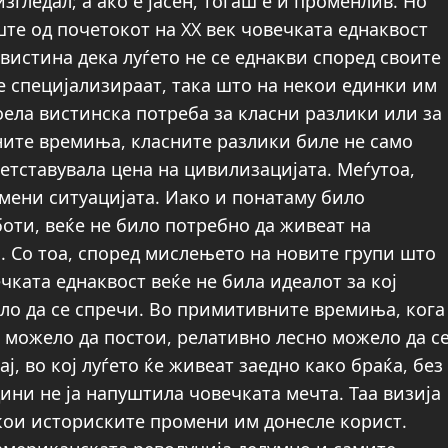
изгледал; а ако е јасен, тогаш е и променлив. Но
те од почетокот на XX век човечката еднаквост
вистина дека луѓето не се еднакви според своите
е специјализираат, така што на некои единки им
тоела вистинска потреба за класни разлики или за
ните времиња, класните разлики биле не само
етставувала цена на цивилизацијата. Меѓутоа,
мени ситуацијата. Иако и понатаму било
оти, веќе не било потребно да живеат на
 Со тоа, според мислењето на новите групи што
чката еднаквост веќе не била идеалот за кој
ало да се спречи. Во примитивните времиња, кога
 можело да постои, релативно лесно можело да с
ј, во кој луѓето ќе живеат заедно како браќа, без
ини не ја напуштила човечката мечта. Таа визија
 кои историските промени им донесле корист.