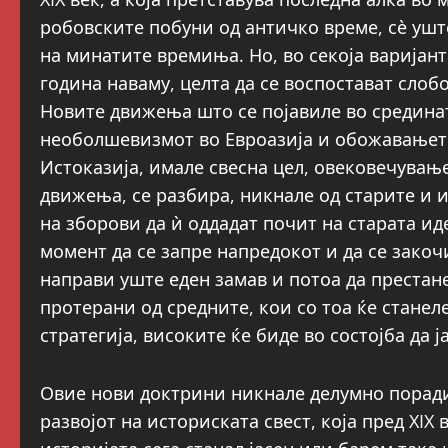
робовските побуни од античко време, сѐ уш
на минатите времиња. Но, во секоја варијант
година наваму, целта да се воспостават слоб
Новите движења што се појавиле во срединат
необолшевизмот во Евроазија и обожавањето
Истоказија, имале свесна цел, овековечувањ
движења, се разбира, никнале од старите и 
на зборови да ѝ оддадат почит на старата ид
момент да се запре напредокот и да се закоч
направи уште еден замав и потоа да престане
протерани од средните, кои со тоа ќе станел
стратегија, високите ќе биде во состојба да 
Овие нови доктрини никнале делумно порад
развојот на историската свест, која пред XIX