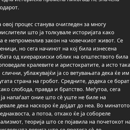
одарот.
а овој процес станува очигледен за многу
мислители што ја толкувале историјата како
а е непроменлив закон на човечкиот живот. Се
еници, но сега начинот на кој била изнесена
ебата од хиерархиски облик на општеството била
оповедале кралевите и аристократите, а исто так
слични, ублажувајќи ја со ветувањата дека ќе им
гата страна на гробот. Средните, додека се борат
ако слобода, правда и братство. Меѓутоа, сега
 ја напаѓаат оние што сѐ уште не биле на
евале дека наскоро ќе дојдат до неа. Во минатото
еднаквоста, а потоа, откако ќе ја собореле
јализмот, теорија што се појавила на почетокот н
 мисловната верига што се протега сѐ до