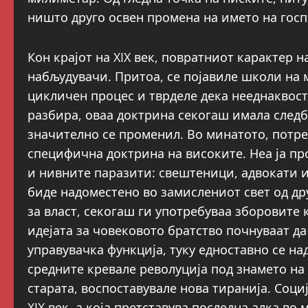
ништо друго освен промена на името на госп
Кон крајот на XIX век, повратниот карактер н
набљудувачи. Притоа, се појавиле школи на 
цикличен процес и тврделе дека нееднаквост
разбира, оваа доктрина секогаш имала следб
значително се променил. Во минатото, потр
специфична доктрина на високите. Неа ја пр
и нивните паразити: свештеници, адвокати и 
биде надоместено во замислениот свет од дру
за власт, секогаш ги употребуваа зборовите к
идејата за човековото братство почнуваат да
управувачка функција, туку едноставно се над
средните кревале револуција под знамето на 
старата, воспоставувале нова тиранија. Соци
XIX век, а која претставува последна алка во