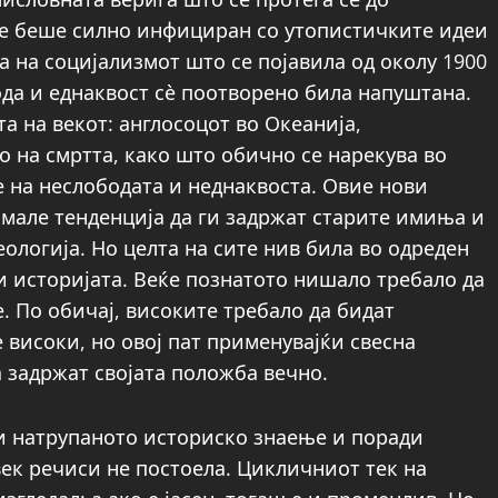
те беше силно инфициран со утопистичките идеи
а на социјализмот што се појавила од околу 1900
ода и еднаквост сѐ поотворено била напуштана.
а на векот: англосоцот во Океанија,
 на смртта, како што обично се нарекува во
е на неслободата и неднаквоста. Овие нови
имале тенденција да ги задржат старите имиња и
еологија. Но целта на сите нив била во одреден
и историјата. Веќе познатото нишало требало да
. По обичај, високите требало да бидат
е високи, но овој пат применувајќи свесна
ја задржат својата положба вечно.
и натрупаното историско знаење и поради
 век речиси не постоела. Цикличниот тек на