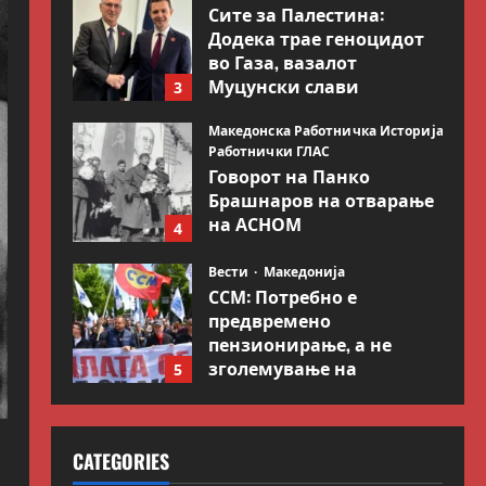
Сите за Палестина:
Додека трае геноцидот
во Газа, вазалот
Муцунски слави
3
„одлична соработка“ со
Гидеон Саар
Македонска Работничка Историја
Работнички ГЛАС
July 18, 2026
0
Говорот на Панко
Брашнаров на отварање
на АСНОМ
4
July 13, 2026
0
Вести
Македонија
ССМ: Потребно е
предвремено
пензионирање, а не
зголемување на
5
пензиската граница
Вести
Свет
July 9, 2026
0
Иран објави листа со
CATEGORIES
цели во Заливот и
Израел како одмазда