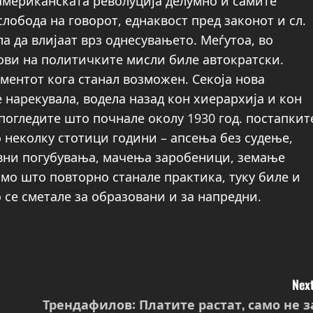
американската револуција делумно и самите
слобода на говорот, еднаквост пред законот и сл.
а да влијаат врз однесувањето. Меѓутоа, во
кови на политичките мисли биле автократски.
ментот кога станал возможен. Секоја нова
е нарекувала, водела назад кон хиерархија и кон
погледите што почнале околу 1930 год. постапкит
 неколку стотици години – апсења без судење,
вни погубувања, мачења заробеници, земање
мо што повторно станале практика, туку биле и
 се сметале за образовани и за напредни.
Next
Трендафилов: Платите растат, само не з