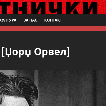
КУЛТУРА
ЗА НАС
КОНТАКТ
 [Џорџ Орвел]