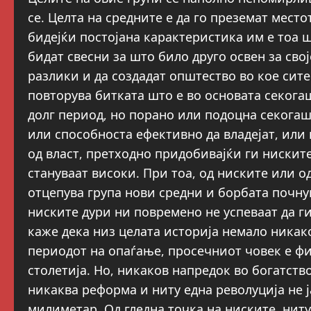
се. Целта на средните е да го преземат место
бидејќи постојана карактеристика им е тоа 
бидат свесни за што било друго освен за свој
разлики и да создадат општество во кое сите
повторува битката што е во основата секогаш
долг период, но порано или подоцна секогаш 
или способноста ефективно да владејат, или 
од власт, претходно придобивајќи ги ниските
стануваат високи. При тоа, од ниските или о
отцепува група нови средни и борбата почну
ниските дури ни повремено не успеваат да ги
каже дека низ целата историја немало никако
периодот на опаѓање, просечниот човек е фи
столетија. Но, никаков напредок во богатст
никаква реформа и ниту една револуција не 
милиметар. Од гледна точка на ниските, нит