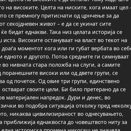
то на високите. Целта на ниските, кога имаат цел 
што се премногу притиснати од црнчење за да
от секојдневен живот – е да се укинат сите
 ќе бидат еднакви. Така низ целата историја се
 иста. Високите остануваат на власт во текот на
доаѓа моментот кога или ги губат вербата во себ
и едното и другото. Потоа средните ги симнуваат
 во нивната стара положба на слуги, а самите
д поранешните високи или од двете групи, се
ва од почеток. Од овие три групи, единствено
 остварат своите цели. Би било претерано да се
в материјален напредок. Дури и денес, во
зички во подобра ситуација отколку пред неколк
вото, никаква цивилизираност во однесувањето,
ја приближија еднаквоста до човештвото ниту за
у една историска промена никогаш не значела