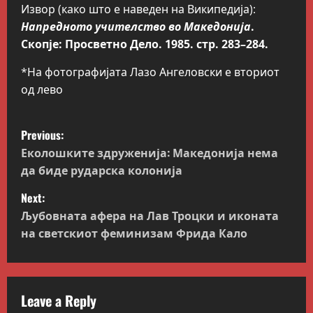
Извор (како што е наведен на Википедија):
Напредното учителство во Македонија
.
Скопје: Просветно Дело. 1985. стр. 283–284.
*На фотографијата Лазо Ангеловски е вториот
од лево
P
Previous:
o
Еколошките здруженија: Македонија нема
да биде рударска колонија
s
Next:
t
Љубовната афера на Лав Троцки и иконата
на светскиот феминизам Фрида Кало
n
a
v
Leave a Reply