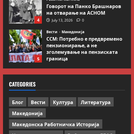
Говорот на Панко Брашнаров
на отварање на АСНОМ
4
July 13, 2026
0
Вести
Македонија
ССМ: Потребно е предвремено
пензионирање, а не
зголемување на пензиската
граница
5
July 9, 2026
0
Вести
Свет
Иран објави листа со цели во
CATEGORIES
Заливот и Израел како
одмазда против САД
1
August 2, 2026
0
Блог
Вести
Култура
Литература
Македонија
Блог
Kокошката или јајцето?
Македонска Работничка Историја
July 26, 2026
0