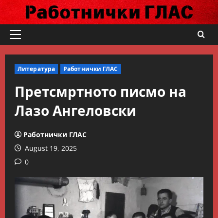
Skip
to
content
Primary
Menu
Литература
Работнички ГЛАС
Претсмртното писмо на
Лазо Ангеловски
Работнички ГЛАС
August 19, 2025
0