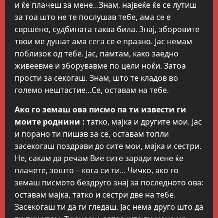
и ќе плачеш за мене…Знам, највеќе ќе се лутиш
за тоа што не те послушав тебе, ама се е
свршено, судбината таква била. 3наj, зборовите
твои ме душат ама ceгa се е nразно. Јас немам
поблизок од тебе. Јас, памтам, како заедно
живеевме и зборувавме по цели ноќи. Затоа
прости за секогаш. Знам, што те кладов во
големо нештастие…Се, оставам на тебе.
Ако го земаш ова пиcмo па ти извести ги
моите роднини :
татко, мајка и другите мои. Јас
и порано ти пишав за се, оставам топли
засекогаш поздрави до сите мои, мајка и сестри.
Не, сакам да речам Вие сите заради мене ќе
плачете, зошто – кога си ти… Чичко, ако го
земаш писмото бездруго знај за последното ова:
оставам мајка, татко и сестри две на тебе.
Засекогаш ти да ги гледаш. Јас нема друго што да