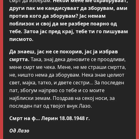
смрт да изберам.
Некои мене ме охрабруваат,
други пак ме кандисуваат да зборувам, ами
против кого да зборувам? Јас немам
поблизок и свој да ме разбере поарно од
тебе. Затоа јас пред крај, тебе ти го пишувам
писмото.
Да знаеш, јас не се покорив, јас ја избрав
смртта.
Така, знај дека деновите се проодливи,
мене смрт ме чека. Мене, не ме страши смртта,
не, ништо нема да зборувам. Нека знае целиот
свет, мајка, татко, и двете сестри… За последен
пат, збогум најпрво со тебе и со моите
најблиски земам. Поздрав на секој носи, за
последен пат од твојот внук Лазо.
Смрт на ф… Лерин 18.08.1948 г.
Од Лазо