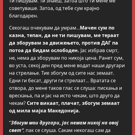
ти пишувам. Ти знаеш, затоа што ти мене ме
советуваше. Затоа, од тебе сум крајно
благодарен.
Секогаш очекувам да умрам…
Мачен сум по
казна, тепан, да не ти пишувам, ме тераат
да зборувам за движењето, против ДАГ па
потоа да бидам ослободен.
Јас избрав смрт,
не, нема да зборувам по никоја цена. Ранет сум,
во уста, секој ден пред мене водат наши другари
на стрелање. Тие збогум од сите нас земаат.
Едни ги бесат, други ги стрелаат… Вратата се
отвора, до мене таков глас се слуша: пискања и
врескања, па и јас на исто чекам, што друго да
чекам?
Сите викаат, плачат, збогум земаат
од мила мајка Македонија.
“
Збогум мои другари, јас немам никој на овој
свет”
, пак се слуша. Сакам некогаш caм да