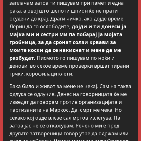
заплачам затоа ти пишувам при памет и една
рака, а овој што шепоти шпион ќе не прати
осудени до крај. Драги чичко, ако дојде време
Лерин да го ослободите,
дојди и ти донеси ја
мајка ми и сестри ми па побарај ја мојата
гробница, за да сронат солзи крвави за
моите коски да се накиснат и мене да ме
разбудат.
Писмото го пишувам по ноќи и
денови, во секое време проверки вршат тирани
грчки, корофилаци клети.
Baкa било и живот за мене не чекај. Сам на таква
одлука се одлучив. Денес на говорницата ќе ме
изведат да говорам пpoтив организацијата и
партизаните на Маркос. Да, смрт ме чека. Но
секако кој овде влезе сал мртов излегува. Па
затоа јас не се откажувам. Речено ми е пред
другите затвореници говор утре да одржам или