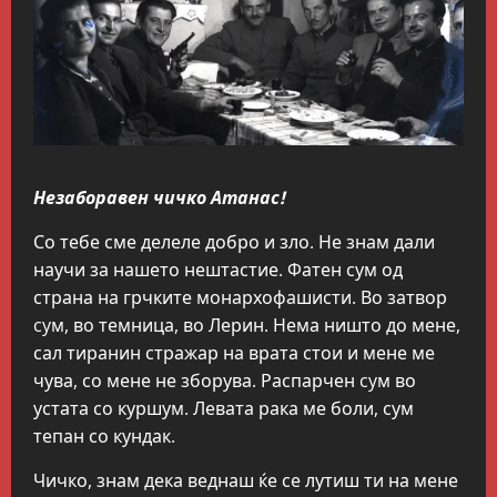
Незаборавен чичко Атанас!
Со тебе сме делеле добро и зло. Не знам дали
научи за нашето нештастие. Фатен сум од
страна на грчките монархофашисти. Во затвор
cyм, во темница, во Лерин. Нема ништо до мене,
сал тиранин стражар на врата стои и мене ме
чува, со мене не зборува. Распарчен cyм во
устата со куршум. Левата рака ме боли, сум
тепан со кундак.
Чичко, знам дека веднаш ќе се лутиш ти на мене