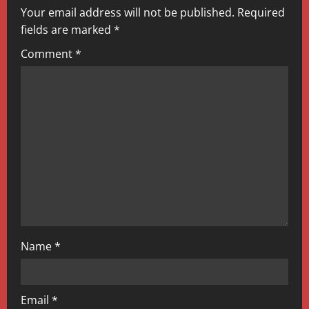
Your email address will not be published.
Required
i
fields are marked
*
g
Comment
*
a
t
i
o
n
Name
*
Email
*