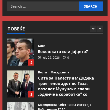
Search
July 9, 2026
0
Вести
Свет
for:
Иран објави листа со цели во
Заливот и Израел како
одмазда против САД
ПОВЕЌЕ
1
August 2, 2026
0
Блог
Kокошката или јајцето?
July 26, 2026
0
2
Вести
Македонија
Сите за Палестина: Додека
трае геноцидот во Газа,
вазалот Муцунски слави
„одлична соработка“ со
3
Гидеон Саар
Македонска Работничка Историја
July 18, 2026
0
Работнички ГЛАС