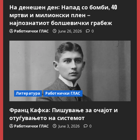
Kокошката или јајцето?
На денешен ден: Напад со бомби, 40
July 26, 2026
0
мртви и милионски плен –
2
најпознатиот болшевички грабеж
Вести
Македонија
Работнички ГЛАС
June 26, 2026
0
Сите за Палестина: Додека
трае геноцидот во Газа,
вазалот Муцунски слави
„одлична соработка“ со
3
Гидеон Саар
Македонска Работничка Историја
July 18, 2026
0
Работнички ГЛАС
Говорот на Панко Брашнаров
на отварање на АСНОМ
Литература
Работнички ГЛАС
4
July 13, 2026
0
Франц Кафка: Пишување за очајот и
Вести
Македонија
отуѓувањето на системот
ССМ: Потребно е предвремено
пензионирање, а не
Работнички ГЛАС
June 3, 2026
0
зголемување на пензиската
граница
5