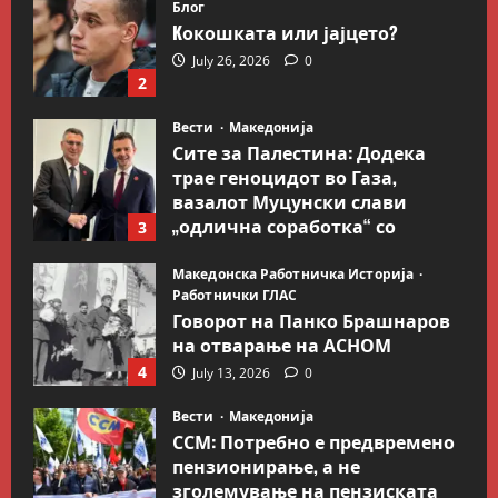
Блог
Kокошката или јајцето?
July 26, 2026
0
2
Вести
Македонија
Сите за Палестина: Додека
трае геноцидот во Газа,
вазалот Муцунски слави
„одлична соработка“ со
3
Гидеон Саар
Македонска Работничка Историја
July 18, 2026
0
Работнички ГЛАС
Говорот на Панко Брашнаров
на отварање на АСНОМ
4
July 13, 2026
0
Вести
Македонија
ССМ: Потребно е предвремено
пензионирање, а не
зголемување на пензиската