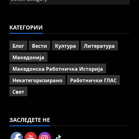
Говорот на Панко Брашнаров
на отварање на АСНОМ
4
July 13, 2026
0
КАТЕГОРИИ
Вести
Македонија
ССМ: Потребно е предвремено
пензионирање, а не
Блог
Вести
Култура
Литература
зголемување на пензиската
граница
Македонија
5
July 9, 2026
0
Македонска Работничка Историја
Некатегоризирано
Работнички ГЛАС
Свет
ЗАСЛЕДЕТЕ НЕ