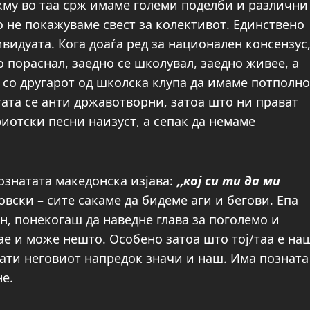
окму во таа срж имаме големи поделби и различни
о не покажуваме свест за колективот. Единствено
ивидуата. Кога доаѓа ред за национален консензус
но пораснал, заедно се школувал, заедно живее, а
о со другарот од школска клупа да имаме потполно
ата се анти државотворни, затоа што ни прават
иотски песни наизуст, а сепак да немаме
ознатата македонска изјава:
,,кој си ти да ми
вски – сите сакаме да бидеме аги и бегови. Епа
н, понекогаш да наведне глава за поголемо и
ае и може нешто. Особено затоа што тој/таа е на
 пати неговиот напредок значи и наш. Има позната
не.