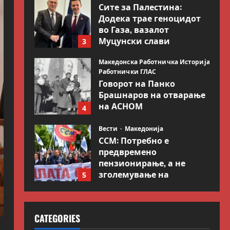
Сите за Палестина:
Додека трае геноцидот
во Газа, вазалот
Муцунски слави
3
„одлична соработка“ со
Гидеон Саар
Македонска Работничка Историја
Работнички ГЛАС
July 18, 2026
0
Говорот на Панко
Брашнаров на отварање
на АСНОМ
4
July 13, 2026
0
Вести
Македонија
ССМ: Потребно е
предвремено
пензионирање, а не
зголемување на
5
пензиската граница
Вести
Свет
July 9, 2026
0
Иран објави листа со
CATEGORIES
цели во Заливот и
Израел како одмазда