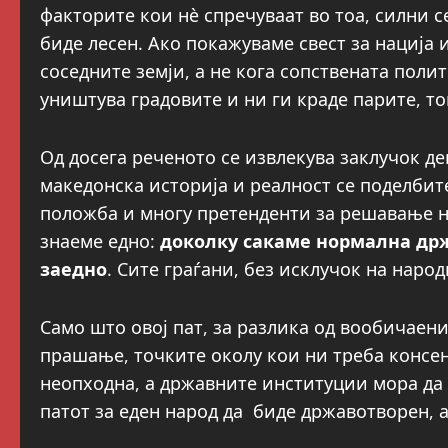
факторите кои нѐ спречуваат во тоа, силни с
биде лесен. Ако покажуваме свест за нација
соседните земји, а не кога сопствената поли
уништува градовите и ни ги краде парите, т
Од досега реченото се извлекува заклучок д
македонска историја и реалност се поделбите
положба и многу претенденти за решавање н
знаеме едно:
доколку сакаме нормална држ
заедно
. Сите граѓани, без исклучок на народ
Само што овој пат, за разлика од вообичае
прашање, точките околу кои ни треба консенз
неопходна, а државните институции мора да 
патот за еден народ да биде државотворен, 