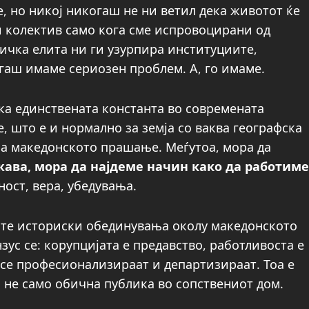
е, но никој никогаш не ни ветил дека животот ќе
 и колектив само кога сме испровоцирани од
тичка елита ни ги узурпира институциите,
огаш имаме сериозен проблем. А, го имаме.
ека единствената константа во современата
, што е и нормално за земја со ваква географска
а македонското прашање. Меѓутоа, мора да
ава, мора да најдеме начин како да работиме
ност, вера, убедувања.
ните историски обединувања околу македонското
ус се: корупцијата е предавство, работливоста е
се професионализираат и департизираат. Тоа е
а не само обична публика во сопствениот дом.