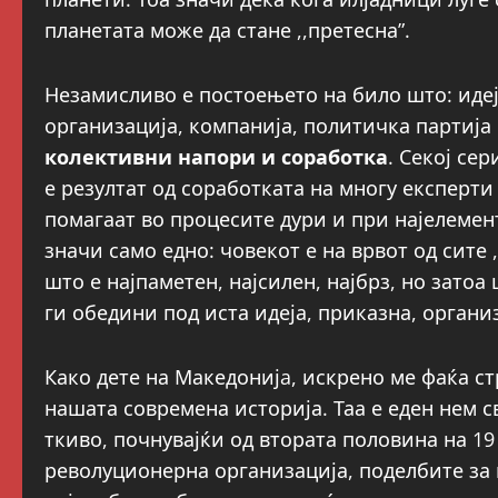
планетата може да стане ,,претесна”.
Незамисливо е постоењето на било што: идеј
организација, компанија, политичка партија 
колективни напори и соработка
. Секој се
е резултат од соработката на многу експерти
помагаат во процесите дури и при најелемен
значи само едно: човекот е на врвот од сите 
што е најпаметен, најсилен, најбрз, но зато
ги обедини под иста идеја, приказна, органи
Како дете на Македонијa, искрено ме фаќа ст
нашата современа историја. Таа е еден нем 
ткиво, почнувајќи од втората половина на 19
револуционерна организација, поделбите за 