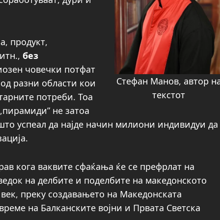
а, продукт,
итн.,
без
риозен човечки потфат
Стефан Манов, автор н
 од разни области кои
текстот
тарните потреби. Тоа
,,пирамиди” не затоа
а што успеал да најде начин милиони индивидуи да
зација.
рав кога ваквите сфаќања ќе се префрлат на
сведок на делбите и поделбите на македонското
 век, преку создавањето на Македонската
време на Балканските војни и Првата Светска