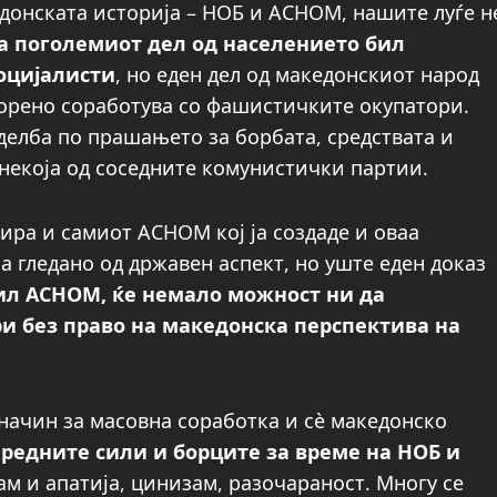
едонската историја – НОБ и АСНОМ, нашите луѓе н
ка поголемиот дел од населението бил
оцијалисти
, но еден дел од македонскиот народ
ворено соработува со фашистичките окупатори.
делба по прашањето за борбата, средствата и
 некоја од соседните комунистички партии.
гира и самиот АСНОМ кој ја создаде и оваа
а гледано од државен аспект, но уште еден доказ
ил АСНОМ, ќе немало можност ни да
ри без право на македонска перспектива на
 начин за масовна соработка и сѐ македонско
редните сили и борците за време на НОБ и
ам и апатија, цинизам, разочараност. Многу се