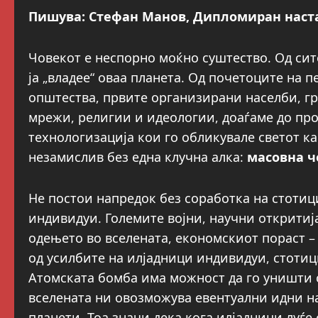
Пишува: Стефан Манов, Дипломиран наста
Човекот е неспорно моќно суштество. Од сит
ја „владее“ оваа планета. Од почетоците на 
општества, првите организирани населби, гр
мрежи, религии и идеологии, доаѓаме до про
технологизација кои го обликувале светот ка
незамислив без една клучна алка:
масовна ч
Не постои напредок без соработка на стотиц
индивидуи. Големите војни, научни откритиј
одењето во вселената, економскиот пораст – 
од усилбите на илјадници индивидуи, стотиц
Атомската бомба има можност да го уништи с
вселената ни овозможува евентуални идни н
планети. Тоа значи дека кога илјадници луѓе