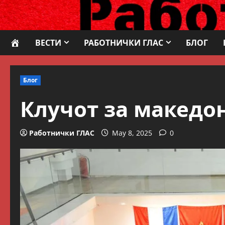
Skip
to
content
ВЕСТИ
РАБОТНИЧКИ ГЛАС
БЛОГ
Блог
Клучот за македо
Работнички ГЛАС
May 8, 2025
0