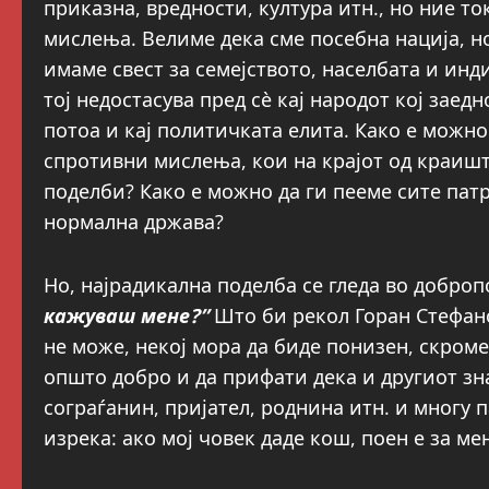
приказна, вредности, култура итн., но ние т
мислења. Велиме дека сме посебна нација, н
имаме свест за семејството, населбата и инд
тој недостасува пред сѐ кај народот кој заед
потоа и кај политичката елита. Како е можн
спротивни мислења, кои на крајот од краишт
поделби? Како е можно да ги пееме сите патр
нормална држава?
Но, најрадикална поделба се гледа во доброп
кажуваш мене?”
Што би рекол Горан Стефано
не може, некој мора да биде понизен, скроме
општо добро и да прифати дека и другиот зн
сограѓанин, пријател, роднина итн. и многу
изрека: ако мој човек даде кош, поен е за ме