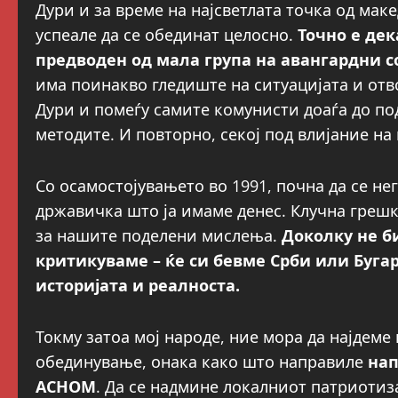
Дури и за време на најсветлата точка од мак
успеале да се обединат целосно.
Точно е де
предводен од мала група на авангардни с
има поинакво гледиште на ситуацијата и от
Дури и помеѓу самите комунисти доаѓа до по
методите. И повторно, секој под влијание на
Со осамостојувањето во 1991, почна да се не
државичка што ја имаме денес. Клучна грешк
за нашите поделени мислења.
Доколку не б
критикуваме – ќе си бевме Срби или Буга
историјата и реалноста.
Токму затоа мој народе, ние мора да најдеме
обединување, онака како што направиле
нап
АСНОМ
. Да се надмине локалниот патриотиз