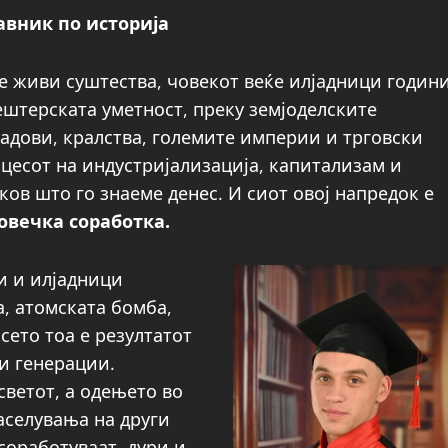
вник по историја
е живи суштества, човекот веќе илјадници годин
пештерската уметност, преку земјоделските
адови, кралства, големите империи и трговски
цесот на индустријализација, капитализам и
ков што го знаеме денес. И сиот овој напредок е
овечка соработка.
и и илјадници
а, атомската бомба,
сето тоа е резултатот
и генерации.
ветот, а одењето во
аселувања на други
 соработуваат, дури и