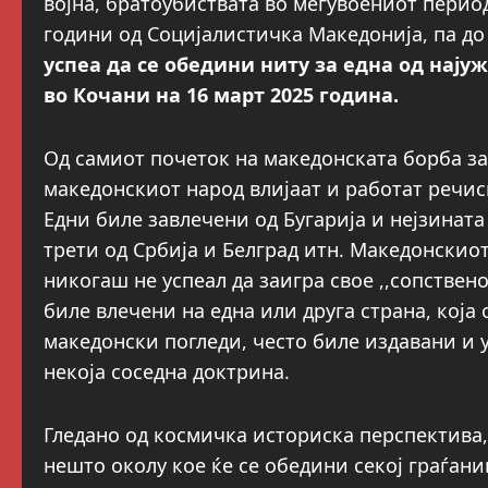
војна, братоубиствата во меѓувоениот период
години од Социјалистичка Македонија, па до
успеа да се обедини ниту за една од нају
во Кочани на 16 март 2025 година.
Од самиот почеток на македонската борба за 
македонскиот народ влијаат и работат речис
Едни биле завлечени од Бугарија и нејзината 
трети од Србија и Белград итн. Македонскиот
никогаш не успеал да заигра свое ,,сопстве
биле влечени на една или друга страна, која 
македонски погледи, често биле издавани и 
некоја соседна доктрина.
Гледано од космичка историска перспектива,
нешто околу кое ќе се обедини секој граѓан