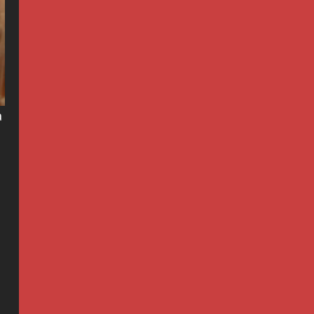
Вести
Македонија
ССМ: Потребно е
предвремено
пензионирање, а не
зголемување на
5
пензиската граница
July 9, 2026
0
а