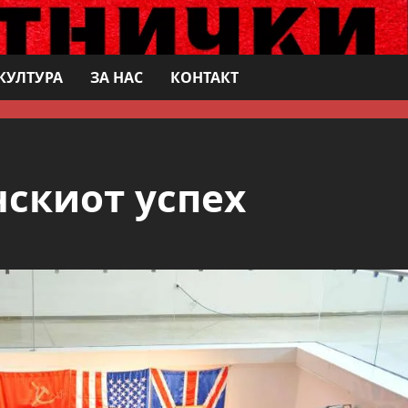
КУЛТУРА
ЗА НАС
КОНТАКТ
нскиот успех