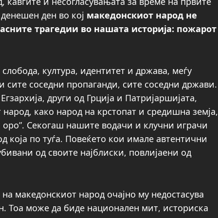
, кавгите и несогласувањата за време на првите
 денешен ден во кој
македонскиот народ не
жасните трагедии во нашата историја: пожарот
слобода, култура, идентитет и држава, меѓу
и сите соседни пропаганди, сите соседни држави.
Егзархија, други од Грција и Патријаршијата,
 народ, како народ на крстопат и средишна земја,
но оро”. Секогаш нашите водачи и клучни играчи
од која по туѓа. Повеќето кои имале автентични
убивани од своите најблиски, повлијаени од
 на македонскиот народ очајно му недостасува
ин. Тоа може да биде национален мит, историска