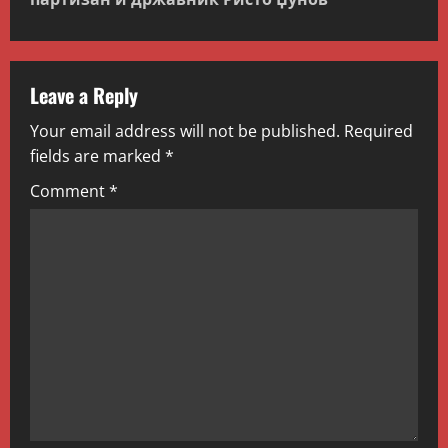
n
a
v
Leave a Reply
Your email address will not be published.
Required
i
fields are marked
*
g
Comment
*
a
t
i
o
n