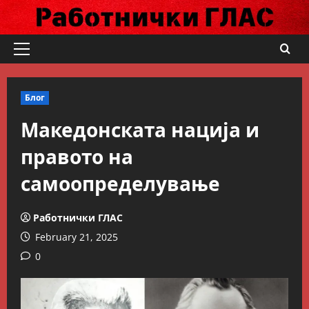
Skip
to
content
Primary
Menu
Блог
Македонската нација и
правото на
самоопределување
Работнички ГЛАС
February 21, 2025
0