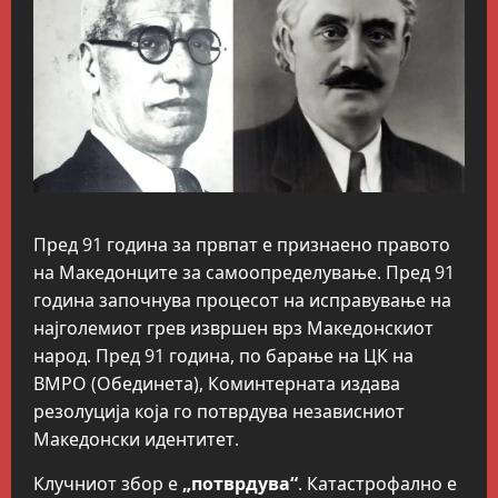
Пред 91 година за првпат е признаено правото
на Македонците за самоопределување. Пред 91
година започнува процесот на исправување на
најголемиот грев извршен врз Македонскиот
народ. Пред 91 година, по барање на ЦК на
ВМРО (Обединета), Коминтерната издава
резолуција која го потврдува независниот
Македонски идентитет.
Клучниот збор е
„потврдува“
. Катастрофално е