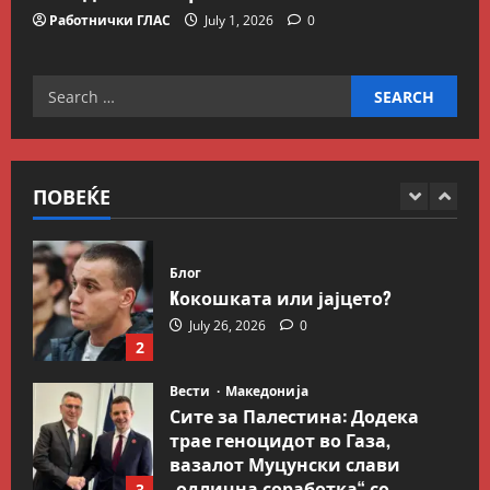
пензионирање, а не
Работнички ГЛАС
July 1, 2026
0
зголемување на пензиската
граница
5
Search
July 9, 2026
0
Вести
Свет
for:
Иран објави листа со цели во
Заливот и Израел како
одмазда против САД
ПОВЕЌЕ
1
August 2, 2026
0
Блог
Kокошката или јајцето?
July 26, 2026
0
2
Вести
Македонија
Сите за Палестина: Додека
трае геноцидот во Газа,
вазалот Муцунски слави
„одлична соработка“ со
3