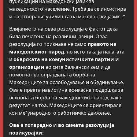
публикации на македонски јазик за
македонското население. Треба да се инсистира
и на отворање училишта на македонски јазик…“
Влијанието на оваа резолуција е фактот дека
била печатена на различни јазици. Оваа
резолуција го признава не само
правото на
македонскиот народ
, но исто така ја налагата
и
обврската на комунистичките партии и
организации
во сите балкански земји да
помогнат во оправданата борба на
Македонците за ослободување и обединување.
Ова е првата навистина ефикасна поддршка за
вековната борба на македонскиот народ; како
резултат на тоа, Македонците се ориентирале
кон меѓународното работничко движење.
Ова е потвредно и во самата резолуција
повикувајќи: