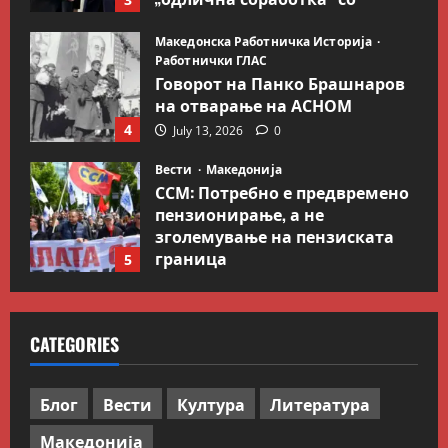
Гидеон Саар
Македонска Работничка Историја
July 18, 2026
0
Работнички ГЛАС
Говорот на Панко Брашнаров
на отварање на АСНОМ
4
July 13, 2026
0
Вести
Македонија
ССМ: Потребно е предвремено
пензионирање, а не
зголемување на пензиската
граница
5
July 9, 2026
0
Вести
Свет
Иран објави листа со цели во
CATEGORIES
Заливот и Израел како
одмазда против САД
1
August 2, 2026
0
Блог
Вести
Култура
Литература
Македонија