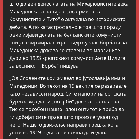
што до ден денес лагата на Михајловистите дека
Македонската нација е „оформена од
Комунистите и Тито“ е актуелна во историската
дебата. А по катастрофално е тоа што поради
овие изјави делата на балканските комунисти
кои ја афирмирале и ја поддржувале борбата за
Македонска држава се ставени во маргините.
Дури во 1923 хрватскиот комунист Анте Цилига
за весникот „Борба“ пишува:
„Од Словените кои живеат во Југославија има и
Македонци. Во текот на 19 век тие се развивале
како независен народ. Сите напори на српската
буржоазија да ги „посрби“ досега пропаднаа.
Тие се посебен национален ентитет и треба да
ги добијат сите права што произлегуваат од
него. Нашето движење направи грешка кога
уште во 1919 година не почна да издава