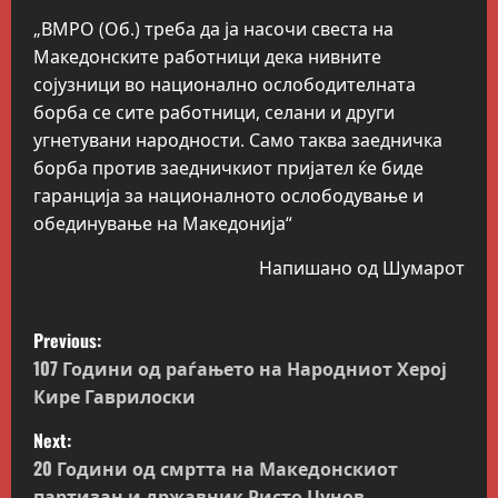
„ВМРО (Об.) треба да ја насочи свеста на
Македонските работници дека нивните
сојузници во национално ослободителната
борба се сите работници, селани и други
угнетувани народности. Само таква заедничка
борба против заедничкиот пријател ќе биде
гаранција за националното ослободување и
обединување на Македонија“
Напишано од Шумарот
P
Previous:
o
107 Години од раѓањето на Народниот Херој
Кире Гаврилоски
s
Next:
t
20 Години од смртта на Македонскиот
партизан и државник Ристо Џунов