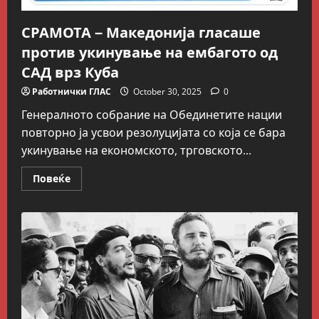
СРАМОТА – Македонија гласаше
против укинување на ембагото од
САД врз Куба
Работнички ГЛАС
October 30, 2025
0
Генералното собрание на Обединетите нации
повторно ја усвои резолуцијата со која се бара
укинување на економското, трговското...
Read
Повеќе
more
about
СРАМОТА
–
Македонија
Блог
гласаше
Kокошката или јајцето?
против
укинување
July 26, 2026
0
на
2
ембагото
од
САД
Вести
Македонија
врз
Куба