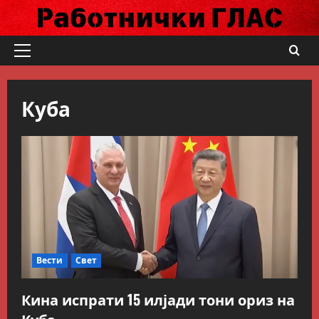
Skip
to
content
Primary
Menu
Куба
Вести
Свет
Кина испрати 15 илјади тони ориз на
Куба