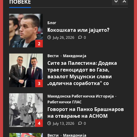
ПОВЕЌЕ
1
August 2, 2026
0
Блог
Kокошката или јајцето?
July 26, 2026
0
2
Вести
Македонија
Сите за Палестина: Додека
трае геноцидот во Газа,
вазалот Муцунски слави
„одлична соработка“ со
3
Гидеон Саар
Македонска Работничка Историја
July 18, 2026
0
Работнички ГЛАС
Говорот на Панко Брашнаров
на отварање на АСНОМ
4
July 13, 2026
0
Вести
Македонија