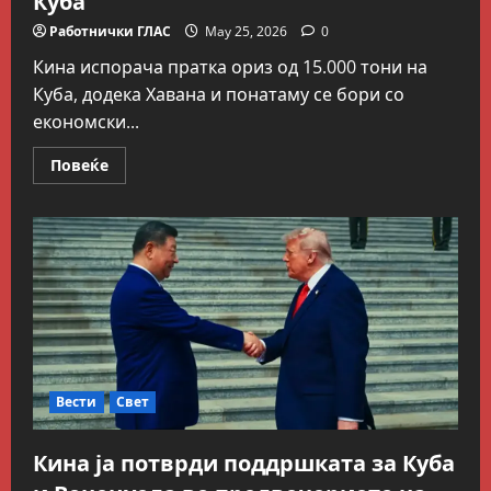
Работнички ГЛАС
May 25, 2026
0
Кина испорача пратка ориз од 15.000 тони на
Куба, додека Хавана и понатаму се бори со
економски...
Read
Повеќе
more
about
Кина
испрати
15
илјади
тони
ориз
на
Куба
Вести
Свет
Кина ја потврди поддршката за Куба