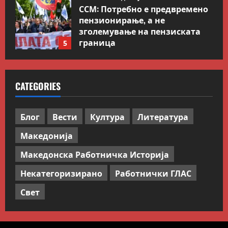
ССМ: Потребно е предвремено
пензионирање, а не
зголемување на пензиската
граница
5
July 9, 2026
0
Вести
Свет
Иран објави листа со цели во
CATEGORIES
Заливот и Израел како
одмазда против САД
1
August 2, 2026
0
Блог
Вести
Култура
Литература
Македонија
Блог
Kокошката или јајцето?
Македонска Работничка Историја
July 26, 2026
0
Некатегоризирано
Работнички ГЛАС
2
Свет
Вести
Македонија
Сите за Палестина: Додека
трае геноцидот во Газа,