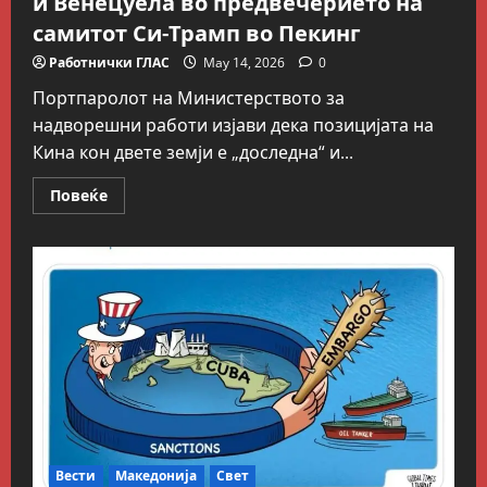
и Венецуела во предвечерието на
самитот Си-Трамп во Пекинг
Работнички ГЛАС
May 14, 2026
0
Портпаролот на Министерството за
надворешни работи изјави дека позицијата на
Кина кон двете земји е „доследна“ и...
Read
Повеќе
more
about
Кина
ја
потврди
поддршката
за
Куба
и
Венецуела
во
предвечерието
на
самитот
Си-
Трамп
во
Пекинг
Вести
Македонија
Свет